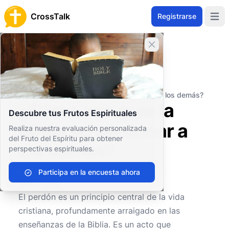
CrossTalk
Registrarse
Open 
Cerrar banner
Inicio
Archivo de Preguntas
Vida Cristiana
Ética y Moral
¿Cómo nos guía la Biblia en perdonar a los demás?
¿Cómo nos guía la
Descubre tus Frutos Espirituales
Biblia en perdonar a
Realiza nuestra evaluación personalizada
del Fruto del Espíritu para obtener
los demás?
perspectivas espirituales.
Participa en la encuesta ahora
0
0
632
El perdón es un principio central de la vida
cristiana, profundamente arraigado en las
enseñanzas de la Biblia. Es un acto que