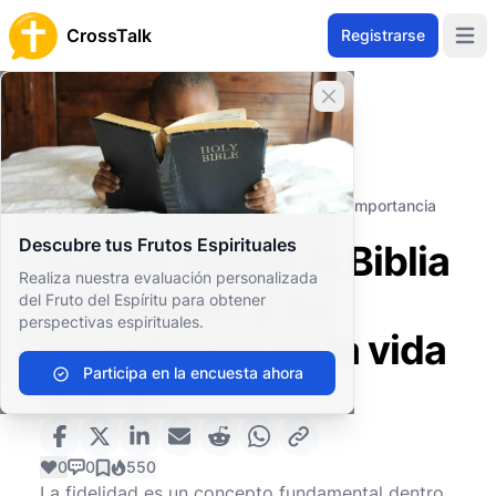
CrossTalk
Registrarse
Open 
Cerrar banner
Inicio
Archivo de Preguntas
Vida Cristiana
Ética y Moral
¿Cómo define la Biblia la fidelidad y su importancia
en la vida diaria?
Descubre tus Frutos Espirituales
¿Cómo define la Biblia
Realiza nuestra evaluación personalizada
la fidelidad y su
del Fruto del Espíritu para obtener
perspectivas espirituales.
importancia en la vida
Participa en la encuesta ahora
diaria?
0
0
550
La fidelidad es un concepto fundamental dentro