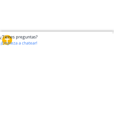
CrossTalk
CrossTalk ofrece una nueva forma de interactuar con
la Biblia, conectando a usuarios de más de 190 países
con un vasto archivo de preguntas bíblicas. Únete a