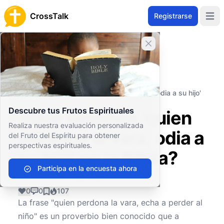
CrossTalk
Registrarse
Open 
Cerrar banner
Inicio
Archivo de Preguntas
Vida Cristiana
Familia y Comunidad
¿Qué significa 'quien perdona la vara, odia a su hijo'
en la Biblia?
Descubre tus Frutos Espirituales
¿Qué significa 'quien
Realiza nuestra evaluación personalizada
perdona la vara, odia a
del Fruto del Espíritu para obtener
perspectivas espirituales.
su hijo' en la Biblia?
Participa en la encuesta ahora
0
0
107
La frase "quien perdona la vara, echa a perder al
niño" es un proverbio bien conocido que a