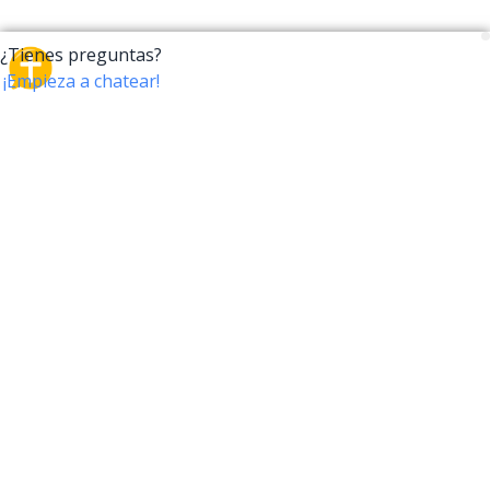
CrossTalk
CrossTalk ofrece una nueva forma de interactuar con
la Biblia, conectando a usuarios de más de 190 países
con un vasto archivo de preguntas bíblicas. Únete a
nuestra comunidad global y explora tu fe a través de
la tecnología.