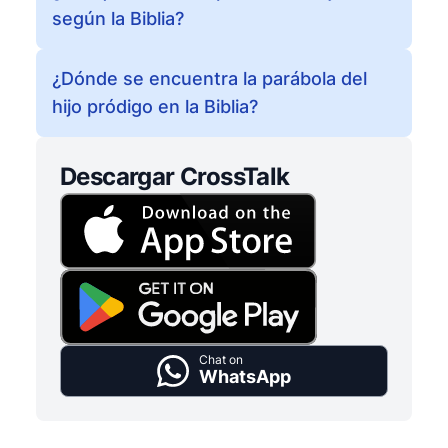
según la Biblia?
¿Dónde se encuentra la parábola del
hijo pródigo en la Biblia?
Descargar CrossTalk
Chat on
WhatsApp