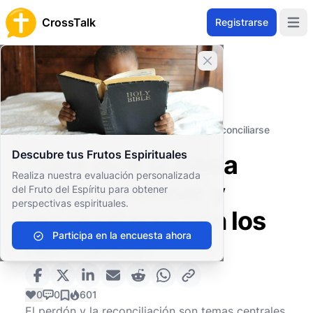
CrossTalk
Registrarse
Open 
Cerrar banner
Inicio
Archivo de Preguntas
Vida Cristiana
Familia y Comunidad
¿Qué dice la Biblia sobre perdonar y reconciliarse
con los hermanos?
Descubre tus Frutos Espirituales
¿Qué dice la Biblia
Realiza nuestra evaluación personalizada
sobre perdonar y
del Fruto del Espíritu para obtener
perspectivas espirituales.
reconciliarse con los
Participa en la encuesta ahora
hermanos?
0
0
601
El perdón y la reconciliación son temas centrales