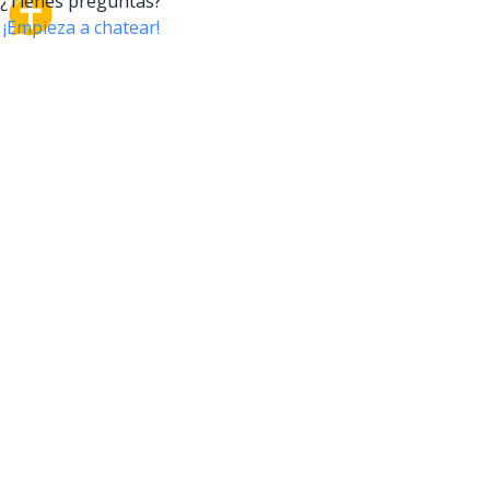
CrossTalk
CrossTalk ofrece una nueva forma de interactuar con
la Biblia, conectando a usuarios de más de 190 países
con un vasto archivo de preguntas bíblicas. Únete a
nuestra comunidad global y explora tu fe a través de
la tecnología.
EMPRESA
NUESTRO PRODUCTO