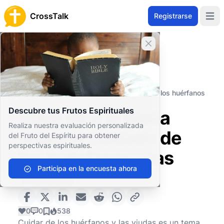
CrossTalk
Registrarse
Open 
Cerrar banner
Inicio
Archivo de Preguntas
Vida Cristiana
Familia y Comunidad
¿Qué dice la Biblia sobre el cuidado de los huérfanos
y las viudas?
Descubre tus Frutos Espirituales
¿Qué dice la Biblia
Realiza nuestra evaluación personalizada
sobre el cuidado de
del Fruto del Espíritu para obtener
perspectivas espirituales.
los huérfanos y las
Participa en la encuesta ahora
viudas?
0
0
538
Cuidar de los huérfanos y las viudas es un tema