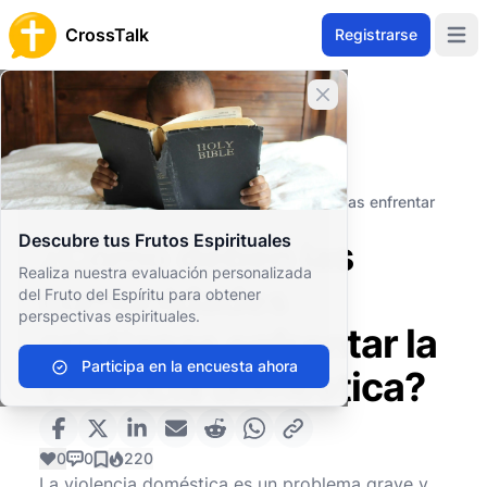
CrossTalk
Registrarse
Open 
Cerrar banner
Inicio
Archivo de Preguntas
Vida Cristiana
Familia y Comunidad
¿Cómo deben las comunidades cristianas enfrentar
la violencia doméstica?
Descubre tus Frutos Espirituales
¿Cómo deben las
Realiza nuestra evaluación personalizada
comunidades
del Fruto del Espíritu para obtener
perspectivas espirituales.
cristianas enfrentar la
Participa en la encuesta ahora
violencia doméstica?
0
0
220
La violencia doméstica es un problema grave y