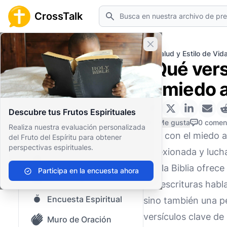
Buscar
CrossTalk
Cerrar banner
Inicio
Archivo de Preguntas
Salud y Estilo de Vid
¿Qué vers
Inicio
el miedo 
Archivo de Preguntas
Descubre tus Frutos Espirituales
Nuestro blog
0 Me gusta
0 comen
Realiza nuestra evaluación personalizada
Vivir con el miedo
del Fruto del Espíritu para obtener
Contenido guardado
perspectivas espirituales.
reflexionada y luch
Preguntas Populares
que la Biblia ofrec
Participa en la encuesta ahora
Biblia Sagrada
Las escrituras hab
Encuesta Espiritual
sino también una pe
versículos clave de
Muro de Oración