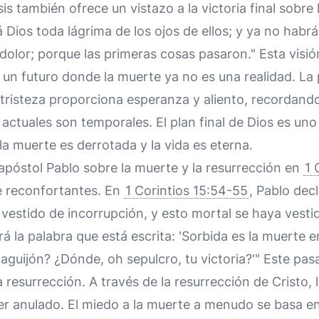
sis también ofrece un vistazo a la victoria final sobre
 Dios toda lágrima de los ojos de ellos; y ya no habr
i dolor; porque las primeras cosas pasaron." Esta visió
ta un futuro donde la muerte ya no es una realidad. 
 tristeza proporciona esperanza y aliento, recordand
 actuales son temporales. El plan final de Dios es uno
a muerte es derrotada y la vida es eterna.
 apóstol Pablo sobre la muerte y la resurrección en
1 
 reconfortantes. En
1 Corintios 15:54-55
, Pablo dec
 vestido de incorrupción, y esto mortal se haya vesti
á la palabra que está escrita: 'Sorbida es la muerte e
 aguijón? ¿Dónde, oh sepulcro, tu victoria?'" Este pas
 resurrección. A través de la resurrección de Cristo, 
er anulado. El miedo a la muerte a menudo se basa en