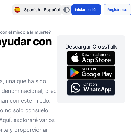
Spanish | Español
Iniciar sesión
Registrarse
con el miedo a la muerte?
 ayudar con
Descargar CrossTalk
a, una que ha sido
Chat on
WhatsApp
no denominacional, creo
chan con este miedo.
do no solo consuelo
Aquí, exploraré varios
uerte y proporcionar