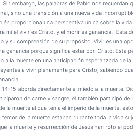
r. Sin embargo, las palabras de Pablo nos recuerdan q
inal, sino una transición a una nueva vida incorruptibl
ién proporciona una perspectiva única sobre la vida 
a mí el vivir es Cristo, y el morir es ganancia." Esta de
o y su comprensión de su propósito. Vivir es una opo
una ganancia porque significa estar con Cristo. Esta 
do a la muerte en una anticipación esperanzada de l
reyentes a vivir plenamente para Cristo, sabiendo qu
anancia.
:14-15
aborda directamente el miedo a la muerte. Dic
rticiparon de carne y sangre, él también participó de
e la muerte al que tenía el imperio de la muerte, esto e
l temor de la muerte estaban durante toda la vida suj
que la muerte y resurrección de Jesús han roto el pod