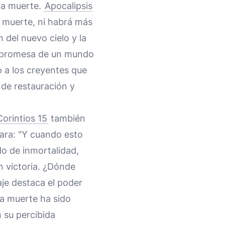
 la muerte.
Apocalipsis
á muerte, ni habrá más
n del nuevo cielo y la
La promesa de un mundo
o a los creyentes que
 de restauración y
Corintios 15
también
lara: "Y cuando esto
do de inmortalidad,
n victoria. ¿Dónde
aje destaca el poder
la muerte ha sido
 su percibida