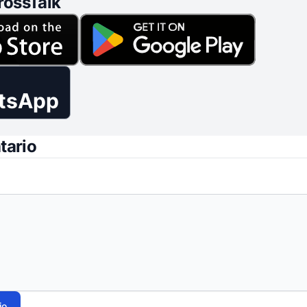
rossTalk
tsApp
tario
io