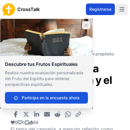
CrossTalk
Registrarse
Open 
Cerrar banner
Inicio
Archivo de Preguntas
Salud y Estilo de Vida
Elecciones de estilo de vida
¿Qué dice la Biblia sobre la creación y el propósito
de la marihuana?
Descubre tus Frutos Espirituales
¿Qué dice la Biblia
Realiza nuestra evaluación personalizada
sobre la creación y el
del Fruto del Espíritu para obtener
perspectivas espirituales.
propósito de la
Participa en la encuesta ahora
marihuana?
0
0
69
El tema del cannabis, a menudo referido como