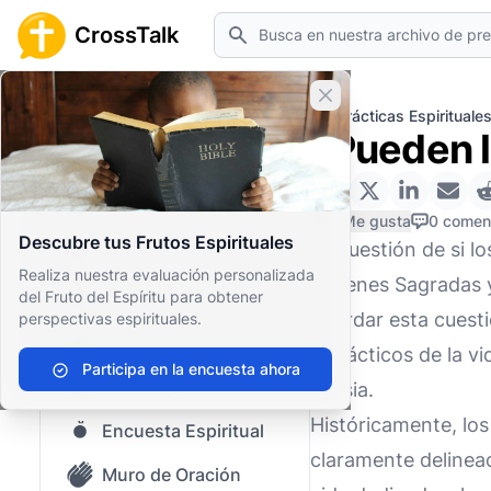
Buscar
CrossTalk
Cerrar banner
Inicio
Archivo de Preguntas
Prácticas Espirituale
¿Pueden l
Inicio
Archivo de Preguntas
0 Me gusta
0 comen
Descubre tus Frutos Espirituales
La cuestión de si 
Nuestro blog
Realiza nuestra evaluación personalizada
Órdenes Sagradas y 
del Fruto del Espíritu para obtener
Contenido guardado
abordar esta cuesti
perspectivas espirituales.
Preguntas Populares
y prácticos de la vi
Participa en la encuesta ahora
Biblia Sagrada
Iglesia.
Históricamente, los
Encuesta Espiritual
claramente delinea
Muro de Oración