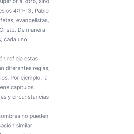
uperior al otro, sino
esios 4:11-13
, Pablo
fetas, evangelistas,
 Cristo. De manera
s, cada uno
én refleja estas
 diferentes reglas,
los. Por ejemplo, la
iene capítulos
es y circunstancias
s hombres no pueden
ación similar