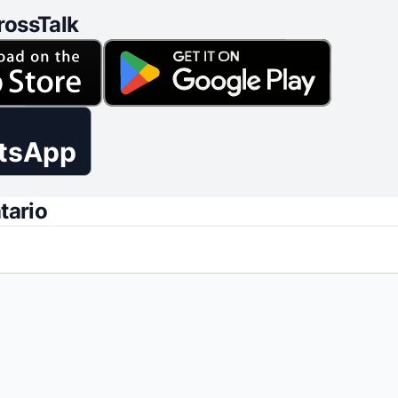
rossTalk
tsApp
tario