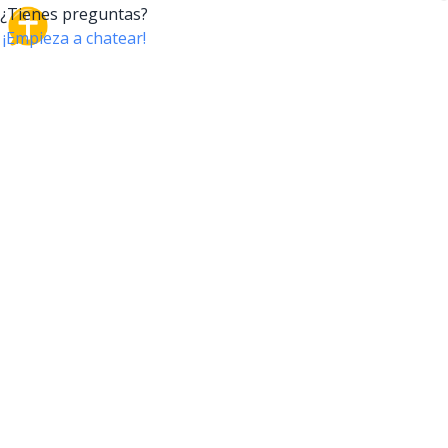
CrossTalk
CrossTalk ofrece una nueva forma de interactuar con
la Biblia, conectando a usuarios de más de 190 países
con un vasto archivo de preguntas bíblicas. Únete a
nuestra comunidad global y explora tu fe a través de
la tecnología.