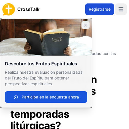
CrossTalk
Registrarse
Open 
Cerrar banner
Inicio
Archivo de Preguntas
Prácticas Espirituales
Rituales y Sacramentos
¿Qué prácticas espirituales están asociadas con las
diferentes temporadas litúrgicas?
Descubre tus Frutos Espirituales
¿Qué prácticas
Realiza nuestra evaluación personalizada
espirituales están
del Fruto del Espíritu para obtener
perspectivas espirituales.
asociadas con las
Participa en la encuesta ahora
diferentes
temporadas
litúrgicas?