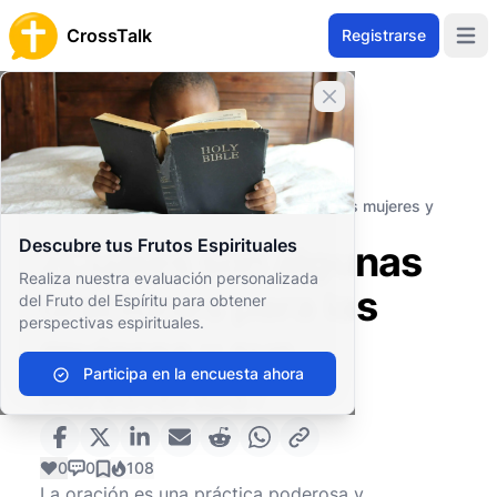
CrossTalk
Registrarse
Open 
Cerrar banner
Inicio
Archivo de Preguntas
Prácticas Espirituales
Oración
¿Cuáles son algunas oraciones para las mujeres y
sus ministerios?
Descubre tus Frutos Espirituales
¿Cuáles son algunas
Realiza nuestra evaluación personalizada
oraciones para las
del Fruto del Espíritu para obtener
perspectivas espirituales.
mujeres y sus
Participa en la encuesta ahora
ministerios?
0
0
108
La oración es una práctica poderosa y