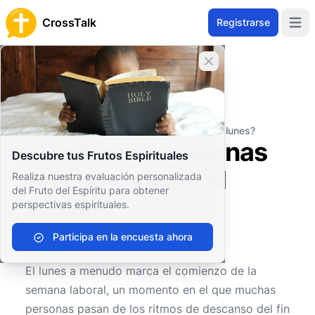
CrossTalk
Registrarse
Open 
Cerrar banner
Inicio
Archivo de Preguntas
Prácticas Espirituales
Oración
¿Cuáles son algunas oraciones para el lunes?
¿Cuáles son algunas
Descubre tus Frutos Espirituales
oraciones para el
Realiza nuestra evaluación personalizada
del Fruto del Espíritu para obtener
lunes?
perspectivas espirituales.
Participa en la encuesta ahora
0
0
60
El lunes a menudo marca el comienzo de la
semana laboral, un momento en el que muchas
personas pasan de los ritmos de descanso del fin