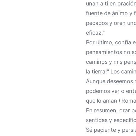
unan a ti en oració
fuente de ánimo y 
pecados y oren uno
eficaz."
Por último, confía e
pensamientos no so
caminos y mis pensa
la tierra!" Los cam
Aunque deseemos re
podemos ver o enten
que lo aman (
Roma
En resumen, orar po
sentidas y específic
Sé paciente y persi