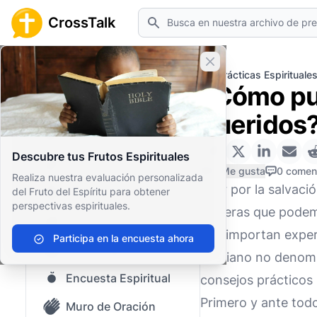
Buscar
CrossTalk
Cerrar banner
Inicio
Archivo de Preguntas
Prácticas Espirituale
¿Cómo pue
Inicio
queridos
Archivo de Preguntas
Descubre tus Frutos Espirituales
Nuestro blog
0 Me gusta
0 comen
Realiza nuestra evaluación personalizada
Orar por la salvaci
del Fruto del Espíritu para obtener
Contenido guardado
perspectivas espirituales.
sinceras que podem
Preguntas Populares
nos importan exper
Participa en la encuesta ahora
Biblia Sagrada
cristiano no denomi
Encuesta Espiritual
consejos prácticos 
Primero y ante todo
Muro de Oración