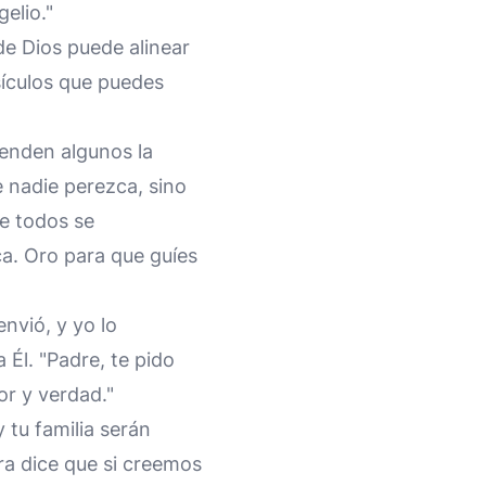
elio."
de Dios puede alinear
sículos que puedes
ienden algunos la
e nadie perezca, sino
ue todos se
ca. Oro para que guíes
envió, y yo lo
a Él. "Padre, te pido
or y verdad."
y tu familia serán
bra dice que si creemos