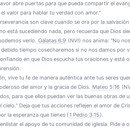
 favor abre puertas para que pueda compartir el evan
 el valor para hablar tu verdad con amor."
erseverancia son clave cuando se ora por la salvación
no está sucediendo nada, pero recuerda que Dios si
 podemos verlo.
Gálatas 6:9
(NVI) nos anima: "No no
su debido tiempo cosecharemos si no nos damos por v
confiando en que Dios escucha tus oraciones y está
prensión.
n, vive tu fe de manera auténtica ante tus seres que
oderoso del amor y la gracia de Dios.
Mateo 5:16
(NVI
odos, para que ellos puedan ver las buenas obras de u
 cielo." Deja que tus acciones reflejen el amor de Cris
or la esperanza que tienes (
1 Pedro 3:15
).
nlistar el apoyo de tu comunidad de iglesia. Pide a 