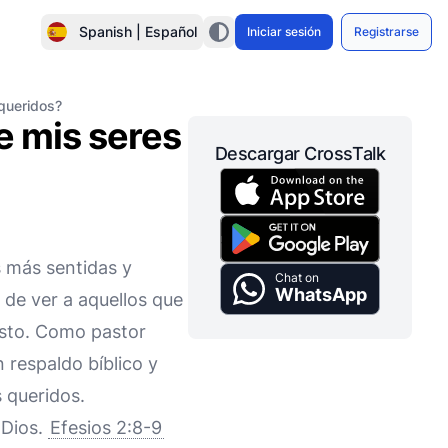
Spanish | Español
Iniciar sesión
Registrarse
queridos?
e mis seres
Descargar CrossTalk
s más sentidas y
Chat on
WhatsApp
de ver a aquellos que
isto. Como pastor
 respaldo bíblico y
 queridos.
 Dios.
Efesios 2:8-9