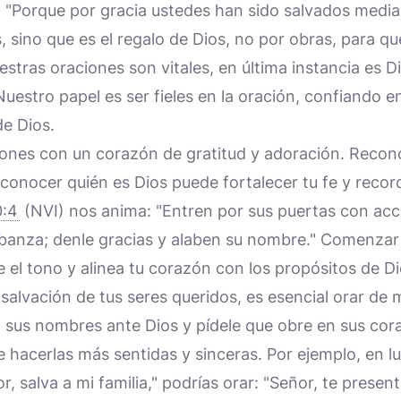
 "Porque por gracia ustedes han sido salvados median
 sino que es el regalo de Dios, no por obras, para que
estras oraciones son vitales, en última instancia es Di
uestro papel es ser fieles en la oración, confiando en
e Dios.
ones con un corazón de gratitud y adoración. Recono
conocer quién es Dios puede fortalecer tu fe y recor
0:4
(NVI) nos anima: "Entren por sus puertas con acc
labanza; denle gracias y alaben su nombre." Comenzar
 el tono y alinea tu corazón con los propósitos de Di
salvación de tus seres queridos, es esencial orar de 
 sus nombres ante Dios y pídele que obre en sus cor
 hacerlas más sentidas y sinceras. Por ejemplo, en l
, salva a mi familia," podrías orar: "Señor, te prese