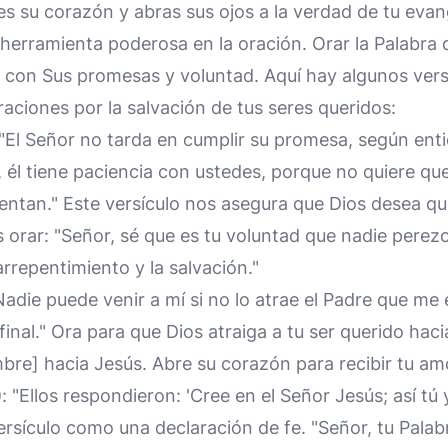
s su corazón y abras sus ojos a la verdad de tu evang
 herramienta poderosa en la oración. Orar la Palabra 
s con Sus promesas y voluntad. Aquí hay algunos ver
raciones por la salvación de tus seres queridos:
 "El Señor no tarda en cumplir su promesa, según ent
 él tiene paciencia con ustedes, porque no quiere qu
entan." Este versículo nos asegura que Dios desea q
 orar: "Señor, sé que es tu voluntad que nadie perez
arrepentimiento y la salvación."
Nadie puede venir a mí si no lo atrae el Padre que me 
 final." Ora para que Dios atraiga a tu ser querido haci
bre] hacia Jesús. Abre su corazón para recibir tu am
)
: "Ellos respondieron: 'Cree en el Señor Jesús; así tú 
versículo como una declaración de fe. "Señor, tu Pala