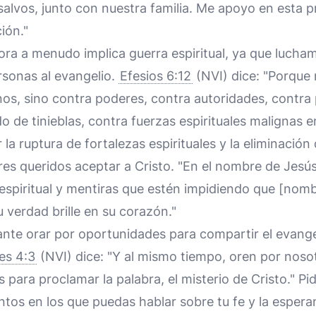
salvos, junto con nuestra familia. Me apoyo en esta
ión."
ora a menudo implica guerra espiritual, ya que lucha
rsonas al evangelio.
Efesios 6:12
(NVI) dice: "Porque 
os, sino contra poderes, contra autoridades, contra
de tinieblas, contra fuerzas espirituales malignas e
r la ruptura de fortalezas espirituales y la eliminación
res queridos aceptar a Cristo. "En el nombre de Jesú
 espiritual y mentiras que estén impidiendo que [nom
u verdad brille en su corazón."
nte orar por oportunidades para compartir el evange
es 4:3
(NVI) dice: "Y al mismo tiempo, oren por noso
 para proclamar la palabra, el misterio de Cristo." Pi
os en los que puedas hablar sobre tu fe y la espera