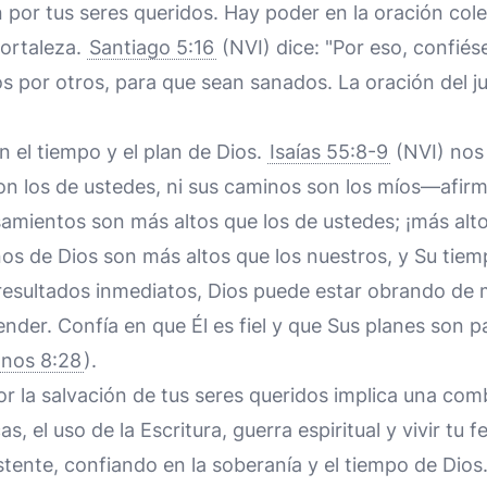
n por tus seres queridos. Hay poder en la oración col
fortaleza.
Santiago 5:16
(NVI) dice: "Por eso, confiés
s por otros, para que sean sanados. La oración del j
n el tiempo y el plan de Dios.
Isaías 55:8-9
(NVI) nos
n los de ustedes, ni sus caminos son los míos—afirm
mientos son más altos que los de ustedes; ¡más alto
inos de Dios son más altos que los nuestros, y Su tie
sultados inmediatos, Dios puede estar obrando de
der. Confía en que Él es fiel y que Sus planes son pa
nos 8:28
).
r la salvación de tus seres queridos implica una co
as, el uso de la Escritura, guerra espiritual y vivir tu
stente, confiando en la soberanía y el tiempo de Dios.