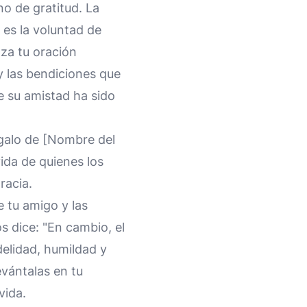
o de gratitud. La
 es la voluntad de
za tu oración
 y las bendiciones que
e su amistad ha sido
egalo de [Nombre del
vida de quienes los
racia.
e tu amigo y las
s dice: "En cambio, el
idelidad, humildad y
evántalas en tu
vida.