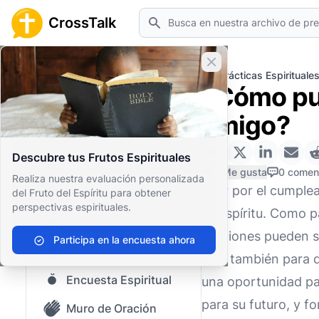
Buscar
CrossTalk
Cerrar banner
Inicio
Archivo de Preguntas
Prácticas Espirituale
¿Cómo pue
Inicio
amigo?
Archivo de Preguntas
Descubre tus Frutos Espirituales
Nuestro blog
0 Me gusta
0 comen
Realiza nuestra evaluación personalizada
Orar por el cumple
del Fruto del Espíritu para obtener
Contenido guardado
perspectivas espirituales.
su espíritu. Como 
Preguntas Populares
oraciones pueden se
Participa en la encuesta ahora
Biblia Sagrada
sino también para 
Encuesta Espiritual
una oportunidad par
para su futuro, y fo
Muro de Oración