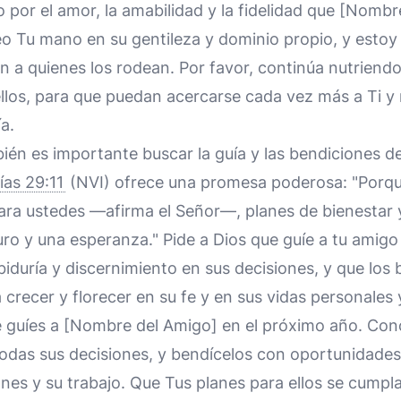
 por el amor, la amabilidad y la fidelidad que [Nomb
Veo Tu mano en su gentileza y dominio propio, y estoy
aen a quienes los rodean. Por favor, continúa nutriendo
ellos, para que puedan acercarse cada vez más a Ti y
a.
ién es importante buscar la guía y las bendiciones de
ías 29:11
(NVI) ofrece una promesa poderosa: "Porqu
ara ustedes —afirma el Señor—, planes de bienestar 
turo y una esperanza." Pide a Dios que guíe a tu amigo
iduría y discernimiento en sus decisiones, y que los
crecer y florecer en su fe y en sus vidas personales 
e guíes a [Nombre del Amigo] en el próximo año. Conc
odas sus decisiones, y bendícelos con oportunidades 
iones y su trabajo. Que Tus planes para ellos se cump