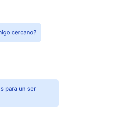
migo cercano?
s para un ser