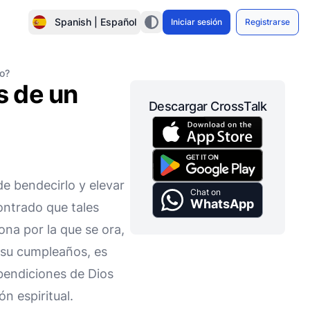
Spanish | Español
Iniciar sesión
Registrarse
o?
s de un
Descargar CrossTalk
e bendecirlo y elevar
Chat on
WhatsApp
ontrado que tales
ona por la que se ora,
 su cumpleaños, es
 bendiciones de Dios
ón espiritual.