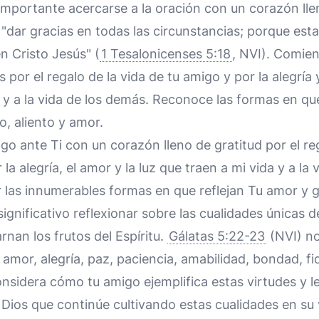
mportante acercarse a la oración con un corazón llen
 "dar gracias en todas las circunstancias; porque esta
n Cristo Jesús" (
1 Tesalonicenses 5:18
, NVI). Comien
 por el regalo de la vida de tu amigo y por la alegría
a y a la vida de los demás. Reconoce las formas en qu
, aliento y amor.
ngo ante Ti con un corazón lleno de gratitud por el r
la alegría, el amor y la luz que traen a mi vida y a la 
 las innumerables formas en que reflejan Tu amor y g
ignificativo reflexionar sobre las cualidades únicas d
nan los frutos del Espíritu.
Gálatas 5:22-23
(NVI) no
s amor, alegría, paz, paciencia, amabilidad, bondad, f
nsidera cómo tu amigo ejemplifica estas virtudes y l
 Dios que continúe cultivando estas cualidades en su 