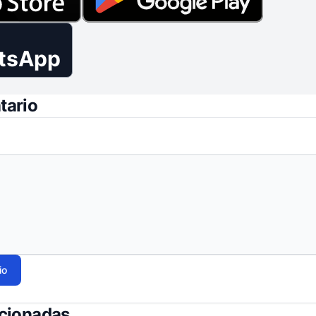
tsApp
tario
io
acionadas