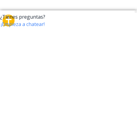
CrossTalk
CrossTalk ofrece una nueva forma de interactuar con
la Biblia, conectando a usuarios de más de 190 países
con un vasto archivo de preguntas bíblicas. Únete a
nuestra comunidad global y explora tu fe a través de
la tecnología.