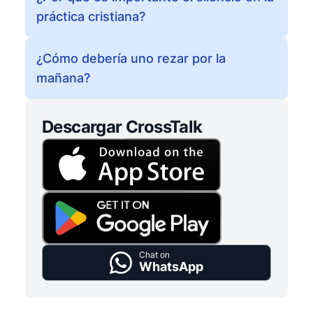
práctica cristiana?
¿Cómo debería uno rezar por la
mañana?
Descargar CrossTalk
Chat on
WhatsApp