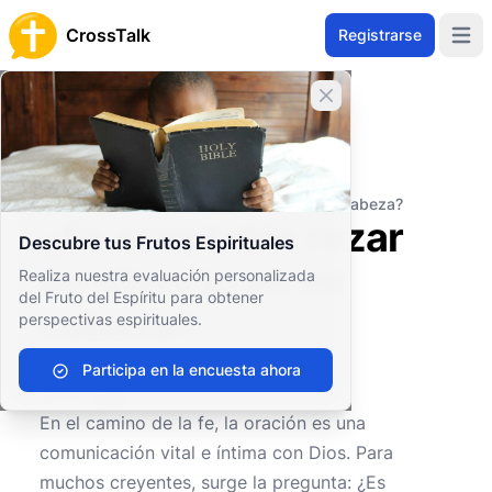
CrossTalk
Registrarse
Open 
Cerrar banner
Inicio
Archivo de Preguntas
Prácticas Espirituales
Oración
¿Es aceptable rezar en silencio en mi cabeza?
¿Es aceptable rezar
Descubre tus Frutos Espirituales
en silencio en mi
Realiza nuestra evaluación personalizada
del Fruto del Espíritu para obtener
cabeza?
perspectivas espirituales.
Participa en la encuesta ahora
0
0
598
En el camino de la fe, la oración es una
comunicación vital e íntima con Dios. Para
muchos creyentes, surge la pregunta: ¿Es