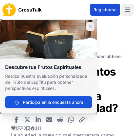
CrossTalk
Registrarse
Open 
Cerrar banner
Inicio
Archivo de Preguntas
Prácticas Espirituales
Disciplinas Espirituales
¿Qué conocimientos espirituales se pueden obtener
a través de la soledad?
Descubre tus Frutos Espirituales
¿Qué conocimientos
Realiza nuestra evaluación personalizada
espirituales se
del Fruto del Espíritu para obtener
perspectivas espirituales.
pueden obtener a
Participa en la encuesta ahora
través de la soledad?
0
0
311
La soledad, a menudo malinterpretada como