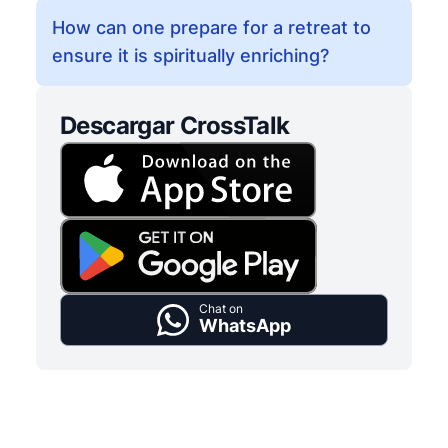
How can one prepare for a retreat to
ensure it is spiritually enriching?
Descargar CrossTalk
Chat on
WhatsApp