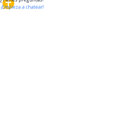
CrossTalk
CrossTalk ofrece una nueva forma de interactuar con
la Biblia, conectando a usuarios de más de 190 países
con un vasto archivo de preguntas bíblicas. Únete a
nuestra comunidad global y explora tu fe a través de
la tecnología.
EMPRESA
NUESTRO PRODUCTO