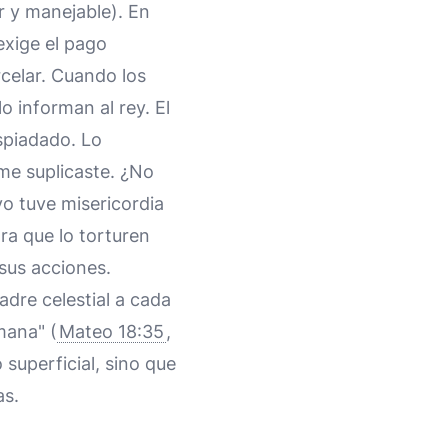
 y manejable). En
exige el pago
celar. Cuando los
 informan al rey. El
espiadado. Lo
me suplicaste. ¿No
o tuve misericordia
ara que lo torturen
sus acciones.
adre celestial a cada
mana" (
Mateo 18:35
,
superficial, sino que
as.