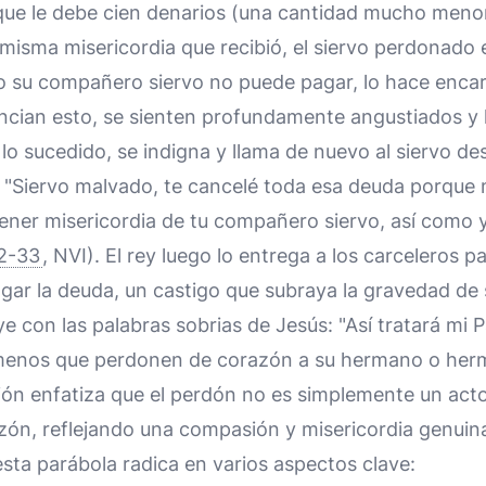
ue le debe cien denarios (una cantidad mucho menor
 misma misericordia que recibió, el siervo perdonado 
o su compañero siervo no puede pagar, lo hace encar
ncian esto, se sienten profundamente angustiados y lo
e lo sucedido, se indigna y llama de nuevo al siervo d
: "Siervo malvado, te cancelé toda esa deuda porque 
ener misericordia de tu compañero siervo, así como y
2-33
, NVI). El rey luego lo entrega a los carceleros p
gar la deuda, un castigo que subraya la gravedad de 
e con las palabras sobrias de Jesús: "Así tratará mi P
 menos que perdonen de corazón a su hermano o her
ión enfatiza que el perdón no es simplemente un acto 
zón, reflejando una compasión y misericordia genuin
sta parábola radica en varios aspectos clave: