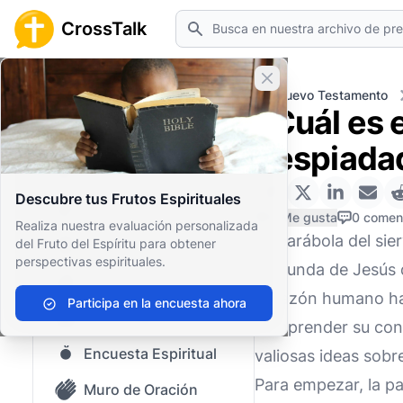
Buscar
CrossTalk
Cerrar banner
Inicio
Archivo de Preguntas
Nuevo Testamento
¿Cuál es e
Inicio
despiada
Archivo de Preguntas
Descubre tus Frutos Espirituales
Nuestro blog
0 Me gusta
0 comen
Realiza nuestra evaluación personalizada
La parábola del si
del Fruto del Espíritu para obtener
Contenido guardado
perspectivas espirituales.
profunda de Jesús q
Preguntas Populares
corazón humano haci
Participa en la encuesta ahora
Biblia Sagrada
comprender su cont
Encuesta Espiritual
valiosas ideas sobre
Para empezar, la pa
Muro de Oración