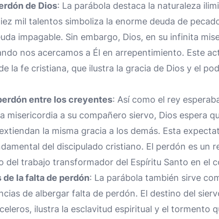
perdón de Dios
: La parábola destaca la naturaleza ili
diez mil talentos simboliza la enorme deuda de peca
uda impagable. Sin embargo, Dios, en su infinita mis
do nos acercamos a Él en arrepentimiento. Este act
e la fe cristiana, que ilustra la gracia de Dios y el 
perdón entre los creyentes
: Así como el rey esperaba
 misericordia a su compañero siervo, Dios espera qu
extiendan la misma gracia a los demás. Esta expectat
damental del discipulado cristiano. El perdón es un re
o del trabajo transformador del Espíritu Santo en el 
de la falta de perdón
: La parábola también sirve co
cias de albergar falta de perdón. El destino del sier
eleros, ilustra la esclavitud espiritual y el tormento