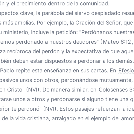
ión y el crecimiento dentro de la comunidad.
pectos clave, la parábola del siervo despiadado res
 más amplias. Por ejemplo, la Oración del Señor, qu
 ministerio, incluye la petición: "Perdónanos nuestr
hemos perdonado a nuestros deudores" (
Mateo 6:12
eza recíproca del perdón y la expectativa de que aque
bién deben estar dispuestos a perdonar a los demás.
 Pablo repite esta enseñanza en sus cartas. En
Efesi
asivos unos con otros, perdonándose mutuamente, a
n Cristo" (NVI). De manera similar, en
Colosenses 3
arse unos a otros y perdonarse si alguno tiene una q
or te perdonó" (NVI). Estos pasajes refuerzan la id
 de la vida cristiana, arraigado en el ejemplo del amor 