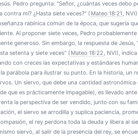
sús. Pedro pregunta: "Señor, ¿cuántas veces debo 
 contra mí? ¿Hasta siete veces?" (
Mateo 18:21
, NVI
enseñanza rabínica común de la época, que sugería qu
ciente. Al proponer siete veces, Pedro probablement
nte generoso. Sin embargo, la respuesta de Jesús, "
sta setenta y siete veces" (
Mateo 18:22
, NVI), indic
erando con creces las expectativas y estándares huma
a parábola para ilustrar su punto. En la historia, un r
rvos. Un siervo, que debe una cantidad astronómica d
e que es prácticamente impagable), es llevado ante 
renta la perspectiva de ser vendido, junto con su fami
ción, el siervo se arrodilla y suplica paciencia, pro
mpasión, el rey perdona toda la deuda y libera al sie
ismo siervo, al salir de la presencia del rey, se encu