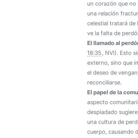
un corazón que no p
una relación fractu
celestial tratará d
ve la falta de perdó
El llamado al perdó
18:35
, NVI). Esto 
externo, sino que im
el deseo de venganz
reconciliarse.
El papel de la com
aspecto comunitario
despiadado sugiere
una cultura de per
cuerpo, causando do