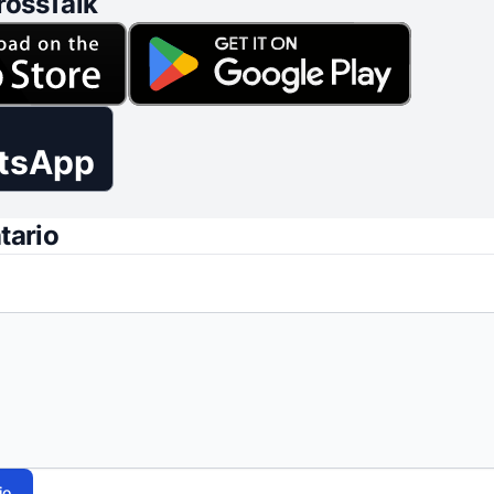
rossTalk
tsApp
tario
io