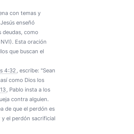
uena con temas y
e Jesús enseñó
as deudas, como
, NVI). Esta oración
llos que buscan el
os 4:32
, escribe: "Sean
sí como Dios los
:13
, Pablo insta a los
ueja contra alguien.
ea de que el perdón es
y el perdón sacrificial