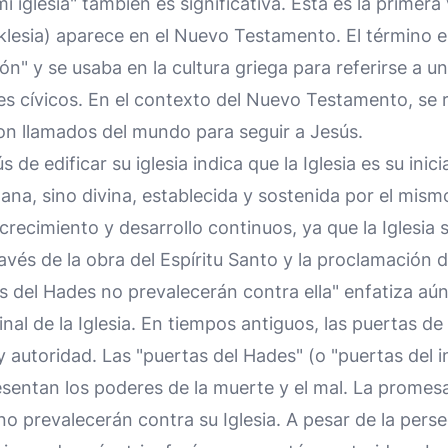
mi iglesia" también es significativa. Esta es la primera
ekklesia) aparece en el Nuevo Testamento. El término ek
ón" y se usaba en la cultura griega para referirse a u
s cívicos. En el contexto del Nuevo Testamento, se 
on llamados del mundo para seguir a Jesús.
de edificar su iglesia indica que la Iglesia es su inic
ana, sino divina, establecida y sostenida por el mis
crecimiento y desarrollo continuos, ya que la Iglesia 
vés de la obra del Espíritu Santo y la proclamación d
as del Hades no prevalecerán contra ella" enfatiza aú
 final de la Iglesia. En tiempos antiguos, las puertas de
 autoridad. Las "puertas del Hades" (o "puertas del i
esentan los poderes de la muerte y el mal. La promes
o prevalecerán contra su Iglesia. A pesar de la perse