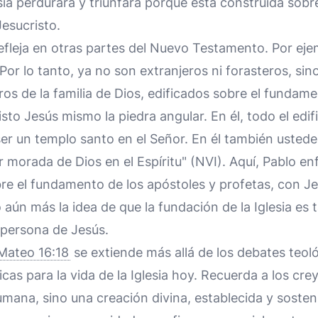
esia perdurará y triunfará porque está construida sobr
esucristo.
efleja en otras partes del Nuevo Testamento. Por ej
 "Por lo tanto, ya no son extranjeros ni forasteros, s
os de la familia de Dios, edificados sobre el fundame
sto Jesús mismo la piedra angular. En él, todo el edif
er un templo santo en el Señor. En él también ustede
 morada de Dios en el Espíritu" (NVI). Aquí, Pablo enfa
re el fundamento de los apóstoles y profetas, con J
 aún más la idea de que la fundación de la Iglesia es 
 persona de Jesús.
Mateo 16:18
se extiende más allá de los debates teoló
cas para la vida de la Iglesia hoy. Recuerda a los cre
mana, sino una creación divina, establecida y sosten