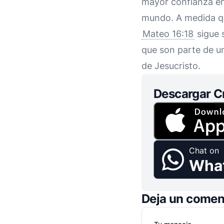
mayor confianza en
mundo. A medida qu
Mateo 16:18
sigue 
que son parte de u
de Jesucristo.
Descargar C
Chat on
Wha
Deja un comen