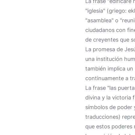
La frase "edificaré 
"iglesia" (griego: 
"asamblea" o "reuni
ciudadanos con fine
de creyentes que s
La promesa de Jesús 
una institución hum
también implica un 
continuamente a tra
La frase "las puert
divina y la victoria
símbolos de poder y
traducciones) repr
que estos poderes n