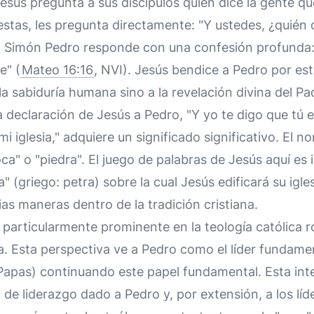
Jesús pregunta a sus discípulos quién dice la gente qu
uestas, les pregunta directamente: "Y ustedes, ¿quién
. Simón Pedro responde con una confesión profunda: "
e" (
Mateo 16:16
, NVI). Jesús bendice a Pedro por est
la sabiduría humana sino a la revelación divina del Pa
a declaración de Jesús a Pedro, "Y yo te digo que tú 
mi iglesia," adquiere un significado significativo. El 
oca" o "piedra". El juego de palabras de Jesús aquí es 
a" (griego: petra) sobre la cual Jesús edificará su igle
ias maneras dentro de la tradición cristiana.
 particularmente prominente en la teología católica 
 Esta perspectiva ve a Pedro como el líder fundament
Papas) continuando este papel fundamental. Esta inte
 de liderazgo dado a Pedro y, por extensión, a los líde