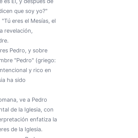
e es Él, y después de
 dicen que soy yo?"
Tú eres el Mesías, el
a revelación,
dre.
eres Pedro, y sobre
nombre "Pedro" (griego:
intencional y rico en
sia ha sido
romana, ve a Pedro
al de la Iglesia, con
rpretación enfatiza la
res de la Iglesia.