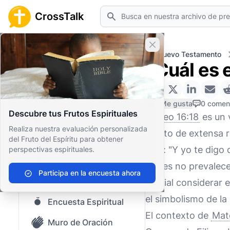
Buscar
CrossTalk
Cerrar banner
Inicio
Archivo de Preguntas
Nuevo Testamento
¿Cuál es 
Inicio
Archivo de Preguntas
0 Me gusta
0 comen
Descubre tus Frutos Espirituales
Mateo 16:18
es un 
Nuestro blog
Realiza nuestra evaluación personalizada
objeto de extensa re
del Fruto del Espíritu para obtener
Contenido guardado
dice: "Y yo te digo 
perspectivas espirituales.
Preguntas Populares
Hades no prevalece
Participa en la encuesta ahora
Biblia Sagrada
crucial considerar 
el simbolismo de la 
Encuesta Espiritual
El contexto de
Mat
Muro de Oración