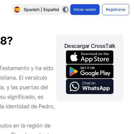
Spanish | Español
Iniciar sesión
Registrarse
18?
Descargar CrossTalk
 Testamento y ha sido
stiana. El versículo
Chat on
a, y las puertas del
WhatsApp
u significado, es
la identidad de Pedro,
ulos en la región de