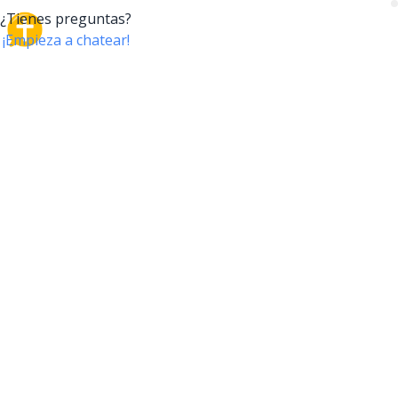
CrossTalk
CrossTalk ofrece una nueva forma de interactuar con
la Biblia, conectando a usuarios de más de 190 países
con un vasto archivo de preguntas bíblicas. Únete a
nuestra comunidad global y explora tu fe a través de
la tecnología.