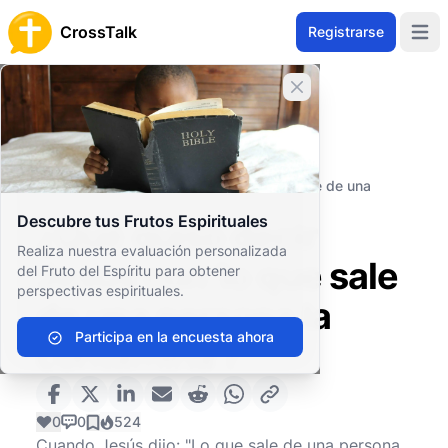
CrossTalk
Registrarse
Open 
Cerrar banner
Inicio
Archivo de Preguntas
Nuevo Testamento
Los Evangelios
¿Qué quiso decir Jesús con 'lo que sale de una
persona la contamina'?
Descubre tus Frutos Espirituales
¿Qué quiso decir
Realiza nuestra evaluación personalizada
Jesús con 'lo que sale
del Fruto del Espíritu para obtener
perspectivas espirituales.
de una persona la
Participa en la encuesta ahora
contamina'?
0
0
524
Cuando Jesús dijo: "Lo que sale de una persona