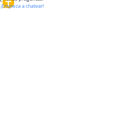
CrossTalk
CrossTalk ofrece una nueva forma de interactuar con
la Biblia, conectando a usuarios de más de 190 países
con un vasto archivo de preguntas bíblicas. Únete a
nuestra comunidad global y explora tu fe a través de
la tecnología.
EMPRESA
NUESTRO PRODUCTO