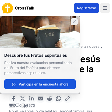
CrossTalk
Registrarse
Open 
Cerrar banner
Inicio
Archivo de Preguntas
Nuevo Testamento
Los Evangelios
¿Qué le enseñó Jesús al joven rico sobre la riqueza y
la vida eterna?
Descubre tus Frutos Espirituales
¿Qué le enseñó Jesús
Realiza nuestra evaluación personalizada
al joven rico sobre la
del Fruto del Espíritu para obtener
perspectivas espirituales.
riqueza y la vida
Participa en la encuesta ahora
eterna?
0
0
570
En el Evangelio de Mateo, encontramos una