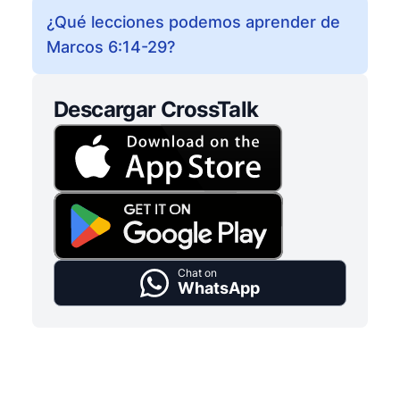
¿Qué lecciones podemos aprender de
Marcos 6:14-29?
Descargar CrossTalk
Chat on
WhatsApp