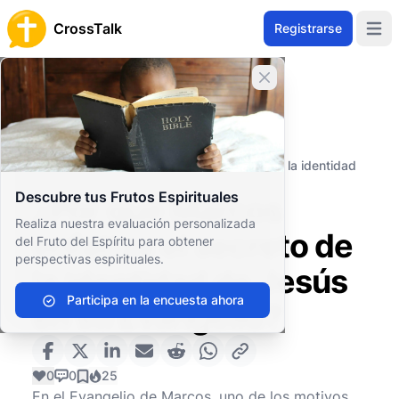
CrossTalk
Registrarse
Open 
Cerrar banner
Inicio
Archivo de Preguntas
Nuevo Testamento
Los Evangelios
¿Por qué Marcos enfatiza el secreto de la identidad
de Jesús en su Evangelio?
Descubre tus Frutos Espirituales
¿Por qué Marcos
Realiza nuestra evaluación personalizada
enfatiza el secreto de
del Fruto del Espíritu para obtener
perspectivas espirituales.
la identidad de Jesús
Participa en la encuesta ahora
en su Evangelio?
0
0
25
En el Evangelio de Marcos, uno de los motivos