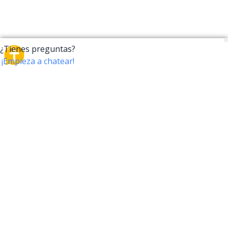
CrossTalk
CrossTalk ofrece una nueva forma de interactuar con
la Biblia, conectando a usuarios de más de 190 países
con un vasto archivo de preguntas bíblicas. Únete a
nuestra comunidad global y explora tu fe a través de
la tecnología.