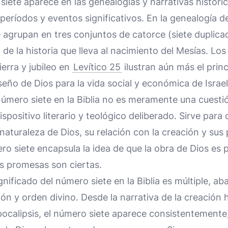
iete aparece en las genealogías y narrativas histórica
ríodos y eventos significativos. En la genealogía d
 agrupan en tres conjuntos de catorce (siete duplica
de la historia que lleva al nacimiento del Mesías. Los
ierra y jubileo en
Levítico 25
ilustran aún más el princ
seño de Dios para la vida social y económica de Israel
número siete en la Biblia no es meramente una cuesti
ispositivo literario y teológico deliberado. Sirve par
naturaleza de Dios, su relación con la creación y sus
ro siete encapsula la idea de que la obra de Dios es 
s promesas son ciertas.
ignificado del número siete en la Biblia es múltiple, 
ión y orden divino. Desde la narrativa de la creación h
pocalipsis, el número siete aparece consistentemente