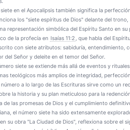
s.
iete en el Apocalipsis también significa la perfección
ciona los "siete espíritus de Dios" delante del trono
 representación simbólica del Espíritu Santo en su 
co de la profecía en
Isaías 11:2
, que habla del Espíri
scrito con siete atributos: sabiduría, entendimiento, 
 del Señor y deleite en el temor del Señor.
úmero siete se extiende más allá de eventos y rituales
mas teológicos más amplios de integridad, perfección
 número a lo largo de las Escrituras sirve como un re
bre la historia y su plan meticuloso para la redención
a de las promesas de Dios y el cumplimiento definitiv
istiana, el número siete ha sido extensamente explorad
en su obra "La Ciudad de Dios", reflexiona sobre el s