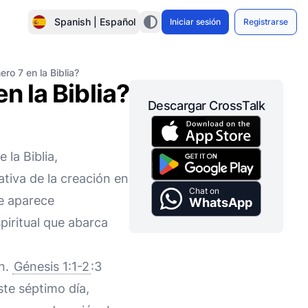
Spanish | Español
Iniciar sesión
Registrarse
ero 7 en la Biblia?
n la Biblia?
Descargar CrossTalk
 la Biblia,
ativa de la creación en
Chat on
te aparece
WhatsApp
piritual que abarca
ón.
Génesis 1:1-2
:3
ste séptimo día,