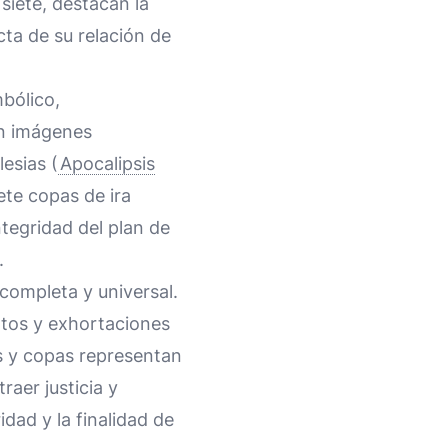
 siete, destacan la
cta de su relación de
bólico,
 en imágenes
esias (
Apocalipsis
iete copas de ira
ntegridad del plan de
.
 completa y universal.
ntos y exhortaciones
tas y copas representan
raer justicia y
dad y la finalidad de