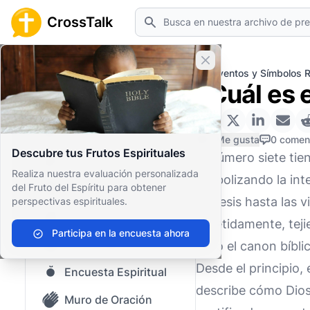
Buscar
CrossTalk
Cerrar banner
Inicio
Archivo de Preguntas
Eventos y Símbolos R
¿Cuál es e
Inicio
Archivo de Preguntas
0 Me gusta
0 comen
Descubre tus Frutos Espirituales
El número siete tien
Nuestro blog
Realiza nuestra evaluación personalizada
simbolizando la inte
del Fruto del Espíritu para obtener
Contenido guardado
Génesis hasta las v
perspectivas espirituales.
Preguntas Populares
repetidamente, teji
Participa en la encuesta ahora
Biblia Sagrada
todo el canon bíbli
Desde el principio, 
Encuesta Espiritual
describe cómo Dios 
Muro de Oración