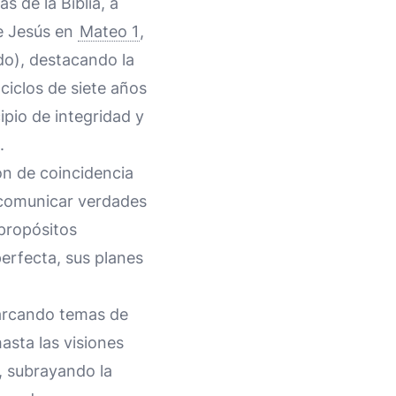
s de la Biblia, a
e Jesús en
Mateo 1
,
do), destacando la
 ciclos de siete años
ipio de integridad y
.
ón de coincidencia
a comunicar verdades
 propósitos
perfecta, sus planes
abarcando temas de
asta las visiones
, subrayando la