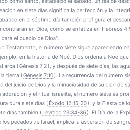
ado como santo, estableció el sábado, un día de des
reación en siete días significa la perfección y la integ
abático en el séptimo día también prefigura el descans
encontrarán en Dios, como se enfatiza en
Hebreos 4:
para el pueblo de Dios".
guo Testamento, el número siete sigue apareciendo e
ejemplo, en la historia de Noé, Dios ordena a Noé que 
l arca (
Génesis 7:2
), y después de siete días, las agu
a tierra (
Génesis 7:10
). La recurrencia del número si
d del juicio de Dios y la minuciosidad de su plan de s
 adoración y el ritual israelita, el número siete es pr
ura dura siete días (
Éxodo 12:15-20
), y la Fiesta de 
te días también (
Levítico 23:34-36
). El Día de la Exp
e los pecados de Israel, implica la aspersión de sangr