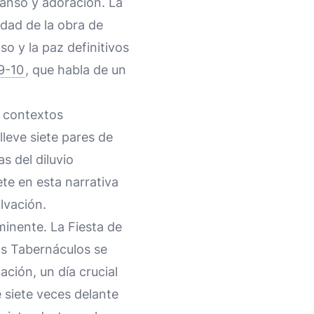
canso y adoración. La
ridad de la obra de
o y la paz definitivos
9-10
, que habla de un
n contextos
lleve siete pares de
as del diluvio
ete en esta narrativa
alvación.
ominente. La Fiesta de
los Tabernáculos se
iación, un día crucial
e siete veces delante