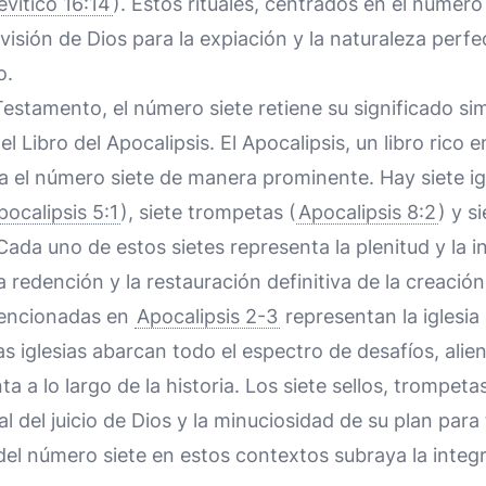
evítico 16:14
). Estos rituales, centrados en el número
ovisión de Dios para la expiación y la naturaleza perfe
o.
stamento, el número siete retiene su significado sim
l Libro del Apocalipsis. El Apocalipsis, un libro rico
a el número siete de manera prominente. Hay siete igl
pocalipsis 5:1
), siete trompetas (
Apocalipsis 8:2
) y s
 Cada uno de estos sietes representa la plenitud y la i
 la redención y la restauración definitiva de la creación
 mencionadas en
Apocalipsis 2-3
representan la iglesia
s iglesias abarcan todo el espectro de desafíos, alie
nta a lo largo de la historia. Los siete sellos, trompe
al del juicio de Dios y la minuciosidad de su plan para t
del número siete en estos contextos subraya la integri