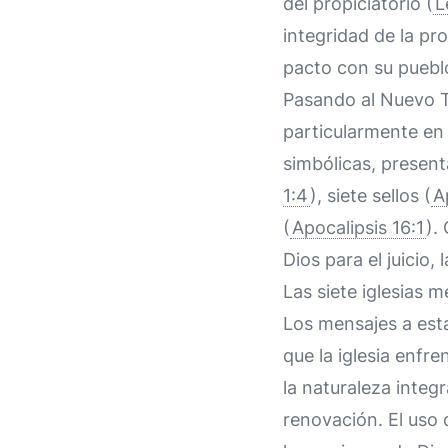
del propiciatorio (
L
integridad de la pr
pacto con su puebl
Pasando al Nuevo Te
particularmente en e
simbólicas, present
1:4
), siete sellos (
A
(
Apocalipsis 16:1
).
Dios para el juicio,
Las siete iglesias
Los mensajes a esta
que la iglesia enfre
la naturaleza integr
renovación. El uso 