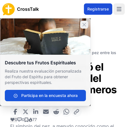
CrossTalk
Registrarse
Open 
Cerrar banner
Inicio
Archivo de Preguntas
Eventos y Símbolos Religiosos
Símbolos bíblicos
¿Cómo se originó el uso del símbolo del pez entre los
primeros cristianos?
Descubre tus Frutos Espirituales
¿Cómo se originó el
Realiza nuestra evaluación personalizada
uso del símbolo del
del Fruto del Espíritu para obtener
perspectivas espirituales.
pez entre los primeros
Participa en la encuesta ahora
cristianos?
0
0
77
El símbolo del pez, a menudo conocido como el