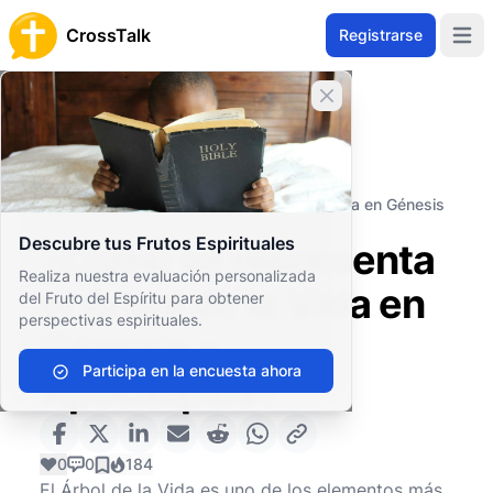
CrossTalk
Registrarse
Open 
Cerrar banner
Inicio
Archivo de Preguntas
Eventos y Símbolos Religiosos
Símbolos bíblicos
¿Cómo se representa el Árbol de la Vida en Génesis
y Apocalipsis?
Descubre tus Frutos Espirituales
¿Cómo se representa
Realiza nuestra evaluación personalizada
el Árbol de la Vida en
del Fruto del Espíritu para obtener
perspectivas espirituales.
Génesis y
Participa en la encuesta ahora
Apocalipsis?
0
0
184
El Árbol de la Vida es uno de los elementos más