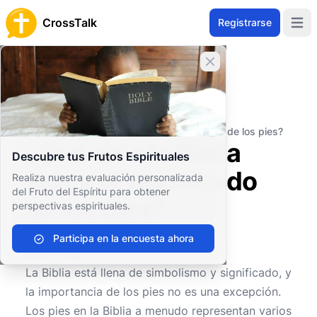
CrossTalk
Registrarse
Open 
Cerrar banner
Inicio
Archivo de Preguntas
Eventos y Símbolos Religiosos
Ritos Cristianos
¿Qué dice la Biblia sobre el significado de los pies?
¿Qué dice la Biblia
Descubre tus Frutos Espirituales
sobre el significado
Realiza nuestra evaluación personalizada
del Fruto del Espíritu para obtener
de los pies?
perspectivas espirituales.
Participa en la encuesta ahora
0
0
264
La Biblia está llena de simbolismo y significado, y
la importancia de los pies no es una excepción.
Los pies en la Biblia a menudo representan varios