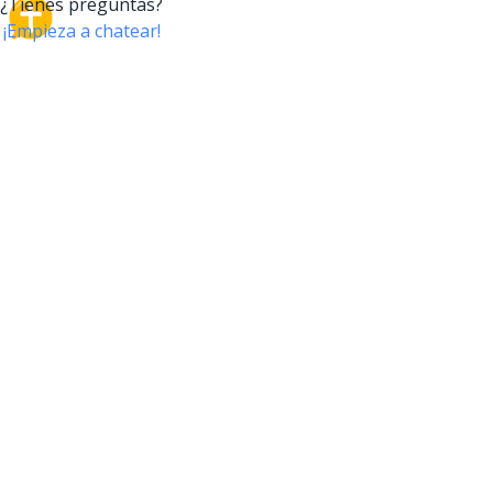
CrossTalk
CrossTalk ofrece una nueva forma de interactuar con
la Biblia, conectando a usuarios de más de 190 países
con un vasto archivo de preguntas bíblicas. Únete a
nuestra comunidad global y explora tu fe a través de
la tecnología.