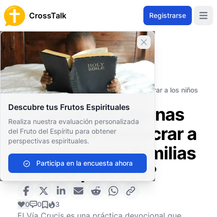
CrossTalk
Registrarse
Open 
Cerrar banner
Inicio
Archivo de Preguntas
Eventos y Símbolos Religiosos
Ritos Cristianos
¿Cuáles son algunas formas de involucrar a los niños
y las familias en esta práctica?
Descubre tus Frutos Espirituales
¿Cuáles son algunas
Realiza nuestra evaluación personalizada
formas de involucrar a
del Fruto del Espíritu para obtener
perspectivas espirituales.
los niños y las familias
Participa en la encuesta ahora
en esta práctica?
0
0
3
El Vía Crucis es una práctica devocional que