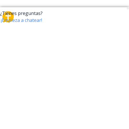
CrossTalk
CrossTalk ofrece una nueva forma de interactuar con
la Biblia, conectando a usuarios de más de 190 países
con un vasto archivo de preguntas bíblicas. Únete a
nuestra comunidad global y explora tu fe a través de
la tecnología.