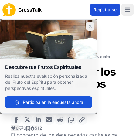
CrossTalk
Registrarse
Open 
Cerrar banner
Inicio
Archivo de Preguntas
Estudios Bíblicos
Teología Bíblica
¿Puedes explicar los significados de los siete
pecados capitales?
Descubre tus Frutos Espirituales
¿Puedes explicar los
Realiza nuestra evaluación personalizada
significados de los
del Fruto del Espíritu para obtener
perspectivas espirituales.
siete pecados
Participa en la encuesta ahora
capitales?
0
0
512
El concepto de los siete pecados capitales ha