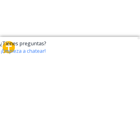
CrossTalk
CrossTalk ofrece una nueva forma de interactuar con
la Biblia, conectando a usuarios de más de 190 países
con un vasto archivo de preguntas bíblicas. Únete a