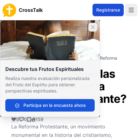
CrossTalk
Registrarse
Open 
Cerrar banner
Inicio
Archivo de Preguntas
Estudios Bíblicos
Historia de la Recepción de la Biblia
¿Quiénes fueron las figuras clave en la Reforma
Protestante?
Descubre tus Frutos Espirituales
¿Quiénes fueron las
Realiza nuestra evaluación personalizada
figuras clave en la
del Fruto del Espíritu para obtener
perspectivas espirituales.
Reforma Protestante?
Participa en la encuesta ahora
0
0
159
La Reforma Protestante, un movimiento
monumental en la historia del cristianismo,