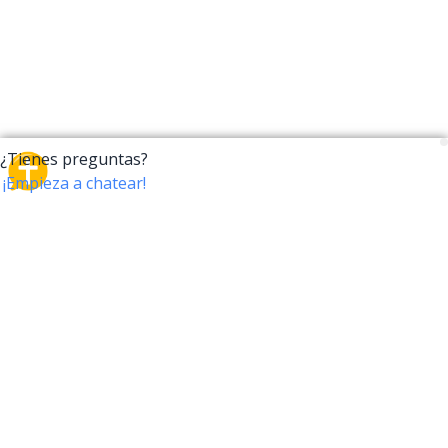
CrossTalk
CrossTalk ofrece una nueva forma de interactuar con
la Biblia, conectando a usuarios de más de 190 países