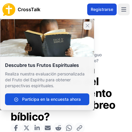
CrossTalk
Registrarse
Open 
Cerrar banner
Inicio
Archivo de Preguntas
Estudios Bíblicos
Lenguas bíblicas
¿Cómo cambia la interpretación del Antiguo
Testamento al entender el hebreo bíblico?
Descubre tus Frutos Espirituales
¿Cómo cambia la
Realiza nuestra evaluación personalizada
interpretación del
del Fruto del Espíritu para obtener
perspectivas espirituales.
Antiguo Testamento
Participa en la encuesta ahora
al entender el hebreo
bíblico?