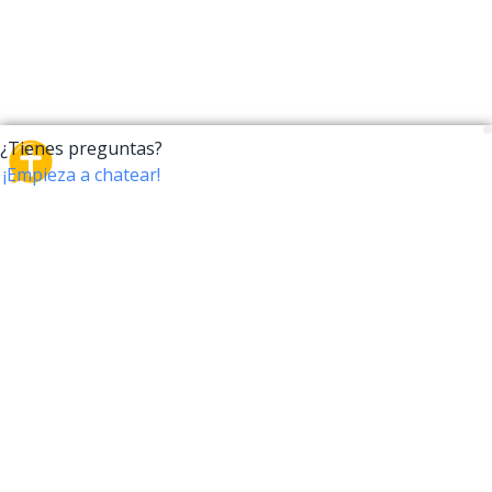
CrossTalk
CrossTalk ofrece una nueva forma de interactuar con
la Biblia, conectando a usuarios de más de 190 países
con un vasto archivo de preguntas bíblicas. Únete a