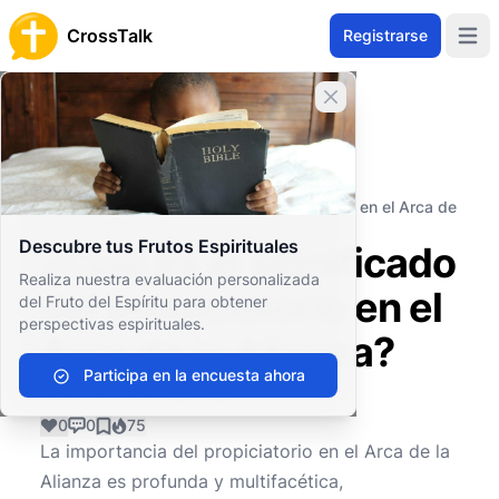
CrossTalk
Registrarse
Open 
Cerrar banner
Inicio
Archivo de Preguntas
Estudios Bíblicos
Arqueología y la Biblia
¿Cuál es el significado del propiciatorio en el Arca de
la Alianza?
Descubre tus Frutos Espirituales
¿Cuál es el significado
Realiza nuestra evaluación personalizada
del propiciatorio en el
del Fruto del Espíritu para obtener
perspectivas espirituales.
Arca de la Alianza?
Participa en la encuesta ahora
0
0
75
La importancia del propiciatorio en el Arca de la
Alianza es profunda y multifacética,