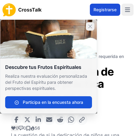
CrossTalk
Registrarse
Open 
Cerrar banner
Inicio
Archivo de Preguntas
Culto y Ritual
Rituales
¿Es la dedicación de niños una práctica requerida en
el cristianismo?
Descubre tus Frutos Espirituales
¿Es la dedicación de
Realiza nuestra evaluación personalizada
niños una práctica
del Fruto del Espíritu para obtener
perspectivas espirituales.
requerida en el
Participa en la encuesta ahora
cristianismo?
0
0
56
La cuestión de si la dedicación de niños es una