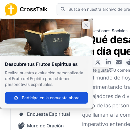
Buscar
CrossTalk
Cerrar banner
Inicio
Archivo de Preguntas
Cuestiones Sociales
¿Qué desa
Inicio
en día qu
Archivo de Preguntas
Descubre tus Frutos Espirituales
Nuestro blog
0 Me gusta
0 comen
Realiza nuestra evaluación personalizada
En el mundo de hoy
del Fruto del Espíritu para obtener
Contenido guardado
perspectivas espirituales.
experimentando tra
Preguntas Populares
trabajadores de div
Participa en la encuesta ahora
Biblia Sagrada
físico de las perso
Encuesta Espiritual
que llaman a la com
imperativo entende
Muro de Oración