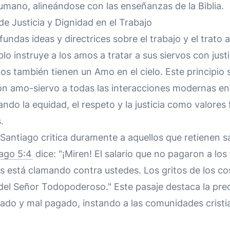
umano, alineándose con las enseñanzas de la Biblia.
de Justicia y Dignidad en el Trabajo
fundas ideas y directrices sobre el trabajo y el trato 
blo instruye a los amos a tratar a sus siervos con just
os también tienen un Amo en el cielo. Este principio 
ción amo-siervo a todas las interacciones modernas e
ndo la equidad, el respeto y la justicia como valores
.
 Santiago critica duramente a aquellos que retienen sal
ago 5:4
dice: "¡Miren! El salario que no pagaron a lo
 está clamando contra ustedes. Los gritos de los c
 del Señor Todopoderoso." Este pasaje destaca la pr
tado y mal pagado, instando a las comunidades crist