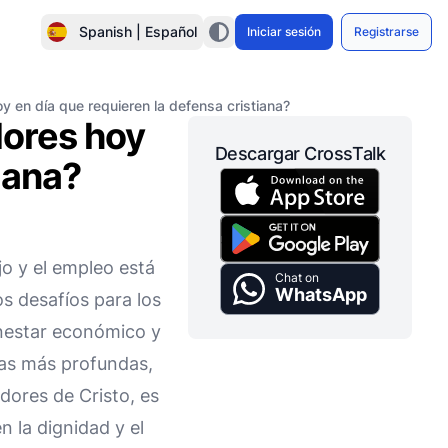
Spanish | Español
Iniciar sesión
Registrarse
y en día que requieren la defensa cristiana?
dores hoy
Descargar CrossTalk
iana?
o y el empleo está
Chat on
WhatsApp
s desafíos para los
enestar económico y
cas más profundas,
dores de Cristo, es
 la dignidad y el