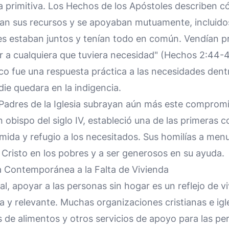
a primitiva. Los Hechos de los Apóstoles describen c
an sus recursos y se apoyaban mutuamente, incluidos 
es estaban juntos y tenían todo en común. Vendían p
 a cualquiera que tuviera necesidad" (Hechos 2:44-45
o fue una respuesta práctica a las necesidades dent
ie quedara en la indigencia.
 Padres de la Iglesia subrayan aún más este compromi
n obispo del siglo IV, estableció una de las primeras 
ida y refugio a los necesitados. Sus homilías a men
 Cristo en los pobres y a ser generosos en su ayuda.
a Contemporánea a la Falta de Vivienda
l, apoyar a las personas sin hogar es un reflejo de viv
 y relevante. Muchas organizaciones cristianas e igl
 de alimentos y otros servicios de apoyo para las pe