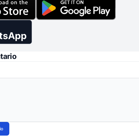
tsApp
tario
io