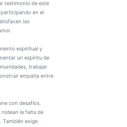
dar testimonio de este
 participando en el
atisfacen las
amor.
miento espiritual y
mentar un espíritu de
omunidades, trabajar
construir empatía entre
iene con desafíos.
odean la falta de
s. También exige