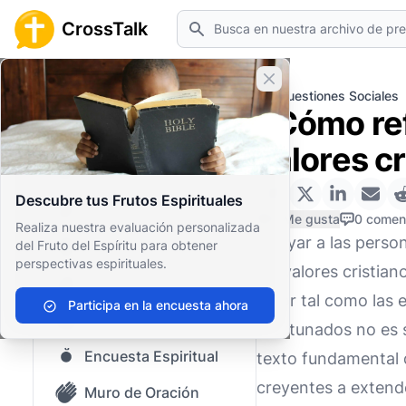
Buscar
CrossTalk
Cerrar banner
Inicio
Archivo de Preguntas
Cuestiones Sociales
¿Cómo refl
Inicio
valores c
Archivo de Preguntas
Descubre tus Frutos Espirituales
Nuestro blog
0 Me gusta
0 comen
Realiza nuestra evaluación personalizada
Apoyar a las perso
del Fruto del Espíritu para obtener
Contenido guardado
perspectivas espirituales.
los valores cristia
Preguntas Populares
amor tal como las e
Participa en la encuesta ahora
Biblia Sagrada
afortunados no es s
Encuesta Espiritual
texto fundamental d
creyentes a extende
Muro de Oración