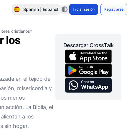
Spanish | Español
Iniciar sesión
Registrarse
lores cristianos?
r los
Descargar CrossTalk
zada en el tejido de
Chat on
WhatsApp
asión, misericordia y
e los menos
 acción. La Biblia, el
alientan a los
s sin hogar.