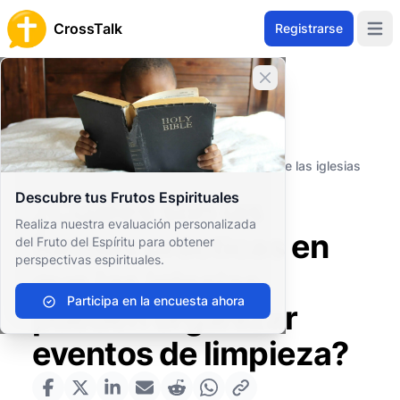
CrossTalk
Registrarse
Open 
Cerrar banner
Inicio
Archivo de Preguntas
Cuestiones Sociales
Participación comunitaria
¿Cuáles son las formas prácticas en que las iglesias
pueden organizar eventos de limpieza?
Descubre tus Frutos Espirituales
¿Cuáles son las
Realiza nuestra evaluación personalizada
formas prácticas en
del Fruto del Espíritu para obtener
perspectivas espirituales.
que las iglesias
Participa en la encuesta ahora
pueden organizar
eventos de limpieza?