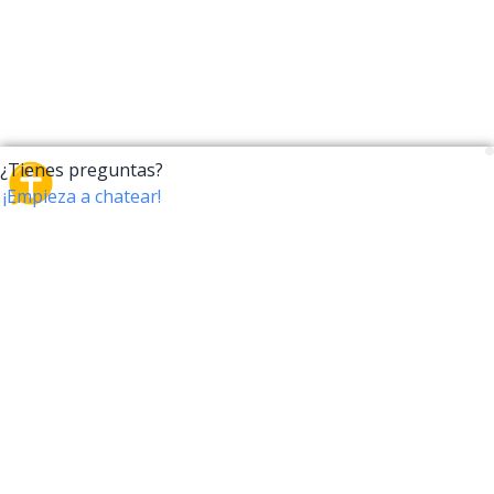
CrossTalk
CrossTalk ofrece una nueva forma de interactuar con
la Biblia, conectando a usuarios de más de 190 países