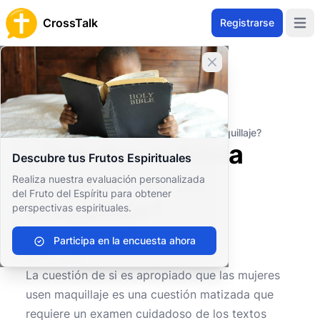
CrossTalk
Registrarse
Open 
Cerrar banner
Inicio
Archivo de Preguntas
Cuestiones Morales y Éticas
Ética personal
¿Qué dice la Biblia sobre el uso de maquillaje?
¿Qué dice la Biblia
Descubre tus Frutos Espirituales
sobre el uso de
Realiza nuestra evaluación personalizada
del Fruto del Espíritu para obtener
maquillaje?
perspectivas espirituales.
Participa en la encuesta ahora
0
0
551
La cuestión de si es apropiado que las mujeres
usen maquillaje es una cuestión matizada que
requiere un examen cuidadoso de los textos