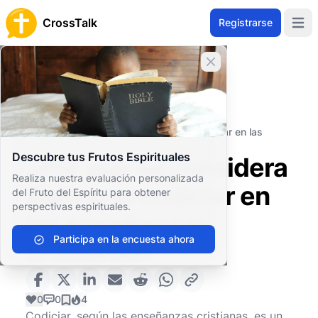
CrossTalk
Registrarse
Open 
Cerrar banner
Inicio
Archivo de Preguntas
Cuestiones Morales y Éticas
Ética personal
¿Por qué se considera dañino el codiciar en las
enseñanzas cristianas?
Descubre tus Frutos Espirituales
¿Por qué se considera
Realiza nuestra evaluación personalizada
dañino el codiciar en
del Fruto del Espíritu para obtener
perspectivas espirituales.
las enseñanzas
Participa en la encuesta ahora
cristianas?
0
0
4
Codiciar, según las enseñanzas cristianas, es un