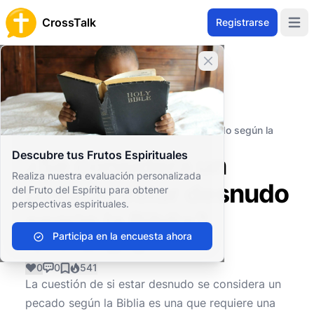
CrossTalk
Registrarse
Open 
Cerrar banner
Inicio
Archivo de Preguntas
Cuestiones Morales y Éticas
Ética personal
¿Se considera un pecado estar desnudo según la
Biblia?
Descubre tus Frutos Espirituales
¿Se considera un
Realiza nuestra evaluación personalizada
pecado estar desnudo
del Fruto del Espíritu para obtener
perspectivas espirituales.
según la Biblia?
Participa en la encuesta ahora
0
0
541
La cuestión de si estar desnudo se considera un
pecado según la Biblia es una que requiere una