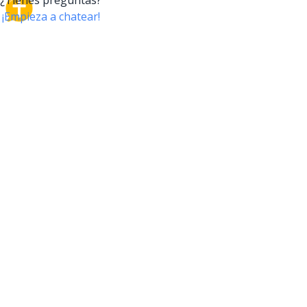
CrossTalk
CrossTalk ofrece una nueva forma de interactuar con
la Biblia, conectando a usuarios de más de 190 países
con un vasto archivo de preguntas bíblicas. Únete a
nuestra comunidad global y explora tu fe a través de
la tecnología.
EMPRESA
NUESTRO PRODUCTO