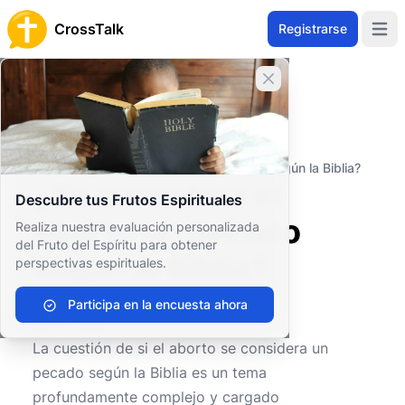
CrossTalk
Registrarse
Open 
Cerrar banner
Inicio
Archivo de Preguntas
Cuestiones Morales y Éticas
Ética personal
¿Se considera el aborto un pecado según la Biblia?
¿Se considera el
Descubre tus Frutos Espirituales
aborto un pecado
Realiza nuestra evaluación personalizada
del Fruto del Espíritu para obtener
según la Biblia?
perspectivas espirituales.
Participa en la encuesta ahora
0
0
550
La cuestión de si el aborto se considera un
pecado según la Biblia es un tema
profundamente complejo y cargado