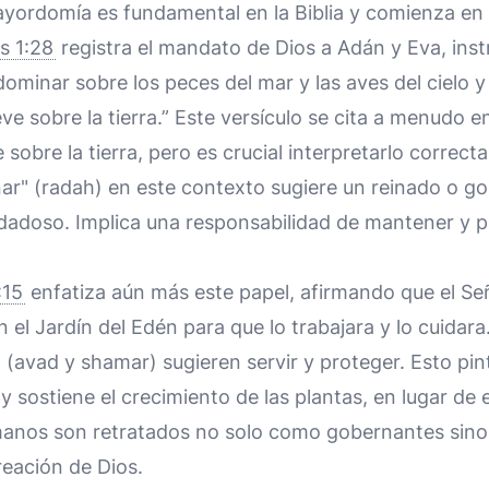
mayordomía es fundamental en la Biblia y comienza en 
s 1:28
registra el mandato de Dios a Adán y Eva, instr
 dominar sobre los peces del mar y las aves del cielo 
ve sobre la tierra.” Este versículo se cita a menudo e
sobre la tierra, pero es crucial interpretarlo correct
ar" (radah) en este contexto sugiere un reinado o g
dadoso. Implica una responsabilidad de mantener y pr
:15
enfatiza aún más este papel, afirmando que el Se
 el Jardín del Edén para que lo trabajara y lo cuidara
r" (avad y shamar) sugieren servir y proteger. Esto p
y sostiene el crecimiento de las plantas, en lugar de 
humanos son retratados no solo como gobernantes sin
reación de Dios.