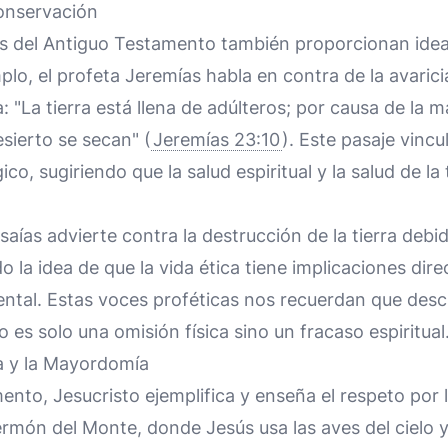
Conservación
os del Antiguo Testamento también proporcionan ideas
plo, el profeta Jeremías habla en contra de la avarici
a: "La tierra está llena de adúlteros; por causa de la mal
esierto se secan" (
Jeremías 23:10
). Este pasaje vincu
co, sugiriendo que la salud espiritual y la salud de la 
saías advierte contra la destrucción de la tierra debido 
 la idea de que la vida ética tiene implicaciones dire
ntal. Estas voces proféticas nos recuerdan que desc
no es solo una omisión física sino un fracaso espiritual
za y la Mayordomía
nto, Jesucristo ejemplifica y enseña el respeto por l
món del Monte, donde Jesús usa las aves del cielo y 