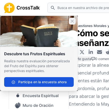
Buscar
CrossTalk
Cerrar banner
Inicio
Archivo de Preguntas
Cuestiones Morales y
¿Cómo se 
Inicio
enseñanza
Archivo de Preguntas
Descubre tus Frutos Espirituales
Nuestro blog
0 Me gusta
0 comen
Realiza nuestra evaluación personalizada
Al explorar la alin
del Fruto del Espíritu para obtener
Contenido guardado
perspectivas espirituales.
es esencial profund
Preguntas Populares
creyentes están lla
Participa en la encuesta ahora
Biblia Sagrada
mayordomía, profund
Encuesta Espiritual
para abarcar la ge
Entendiendo la May
Muro de Oración