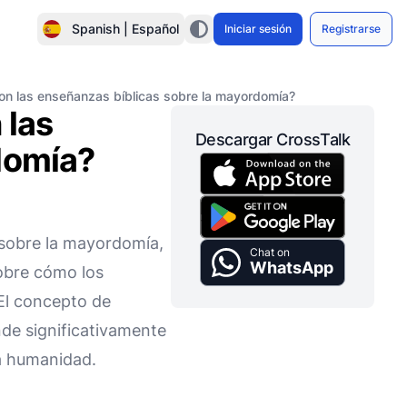
Spanish | Español
Iniciar sesión
Registrarse
con las enseñanzas bíblicas sobre la mayordomía?
 las
Descargar CrossTalk
domía?
s sobre la mayordomía,
Chat on
WhatsApp
sobre cómo los
 El concepto de
nde significativamente
la humanidad.