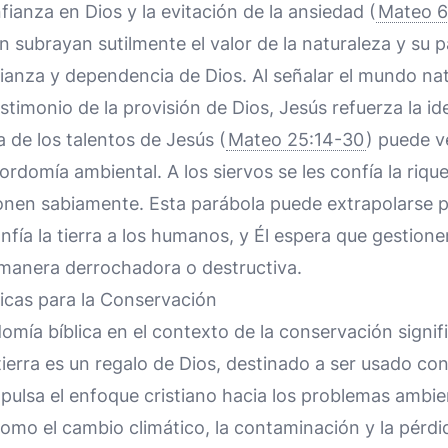
fianza en Dios y la evitación de la ansiedad (
Mateo 6
subrayan sutilmente el valor de la naturaleza y su p
fianza y dependencia de Dios. Al señalar el mundo n
estimonio de la provisión de Dios, Jesús refuerza la i
 de los talentos de Jesús (
Mateo 25:14-30
) puede 
rdomía ambiental. A los siervos se les confía la riqu
onen sabiamente. Esta parábola puede extrapolarse p
fía la tierra a los humanos, y Él espera que gestione
manera derrochadora o destructiva.
icas para la Conservación
mía bíblica en el contexto de la conservación signi
tierra es un regalo de Dios, destinado a ser usado con
pulsa el enfoque cristiano hacia los problemas ambie
mo el cambio climático, la contaminación y la pérdid