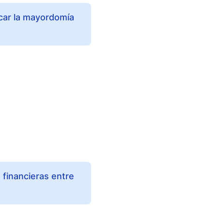
icar la mayordomía
 financieras entre