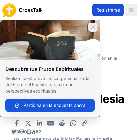
CrossTalk
Registrarse
Open 
Cerrar banner
Inicio
Archivo de Preguntas
Conceptos Teológicos
Soteriología
¿Cuáles son los sacramentos de iniciación en la
Iglesia Católica?
Descubre tus Frutos Espirituales
¿Cuáles son los
Realiza nuestra evaluación personalizada
sacramentos de
del Fruto del Espíritu para obtener
perspectivas espirituales.
iniciación en la Iglesia
Participa en la encuesta ahora
Católica?
0
0
82
Los sacramentos de iniciación en la Iglesia