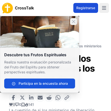
CrossTalk
Registrarse
Open 
Cerrar banner
Inicio
Archivo de Preguntas
Conceptos Teológicos
Soteriología
¿Están respaldados por las escrituras los ministerios
de liberación?
Descubre tus Frutos Espirituales
¿Están respaldados
Realiza nuestra evaluación personalizada
por las escrituras los
del Fruto del Espíritu para obtener
perspectivas espirituales.
ministerios de
Participa en la encuesta ahora
liberación?
0
0
141
La cuestión de si los ministerios de liberación