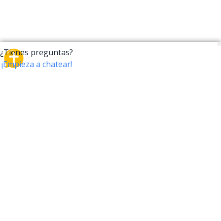
CrossTalk
CrossTalk ofrece una nueva forma de interactuar con
la Biblia, conectando a usuarios de más de 190 países
con un vasto archivo de preguntas bíblicas. Únete a
nuestra comunidad global y explora tu fe a través de