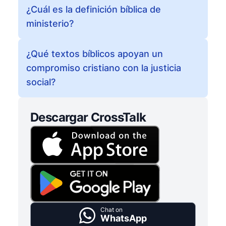
¿Cuál es la definición bíblica de
ministerio?
¿Qué textos bíblicos apoyan un
compromiso cristiano con la justicia
social?
Descargar CrossTalk
Chat on
WhatsApp