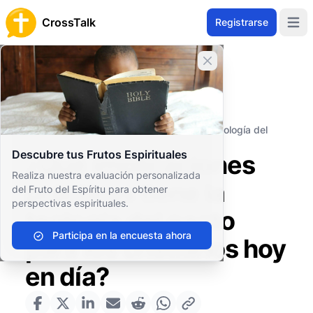
CrossTalk
Registrarse
Open 
Cerrar banner
Inicio
Archivo de Preguntas
Conceptos Teológicos
Soteriología
¿Qué implicaciones prácticas tiene la teología del
pacto para los cristianos hoy en día?
Descubre tus Frutos Espirituales
¿Qué implicaciones
Realiza nuestra evaluación personalizada
prácticas tiene la
del Fruto del Espíritu para obtener
perspectivas espirituales.
teología del pacto
Participa en la encuesta ahora
para los cristianos hoy
en día?