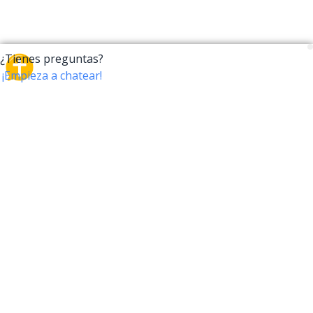
CrossTalk
CrossTalk ofrece una nueva forma de interactuar con
la Biblia, conectando a usuarios de más de 190 países
con un vasto archivo de preguntas bíblicas. Únete a
nuestra comunidad global y explora tu fe a través de
la tecnología.