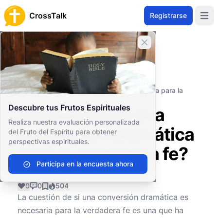
CrossTalk
Registrarse
Open 
Cerrar banner
Inicio
Archivo de Preguntas
Conceptos Teológicos
Soteriología
¿Es necesaria una conversión dramática para la
verdadera fe?
Descubre tus Frutos Espirituales
¿Es necesaria una
Realiza nuestra evaluación personalizada
conversión dramática
del Fruto del Espíritu para obtener
perspectivas espirituales.
para la verdadera fe?
Participa en la encuesta ahora
0
0
504
La cuestión de si una conversión dramática es
necesaria para la verdadera fe es una que ha