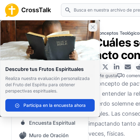
Buscar
CrossTalk
Cerrar banner
Inicio
Archivo de Preguntas
Conceptos Teológico
¿Cuáles s
Inicio
pacto con
Archivo de Preguntas
Descubre tus Frutos Espirituales
Nuestro blog
0 Me gusta
0 comen
Realiza nuestra evaluación personalizada
El concepto de pact
del Fruto del Espíritu para obtener
Contenido guardado
perspectivas espirituales.
para entender la re
Preguntas Populares
acuerdo solemne en
Participa en la encuesta ahora
Biblia Sagrada
señales. Las conse
Encuesta Espiritual
impactando tanto a
veces, físicas.
Muro de Oración