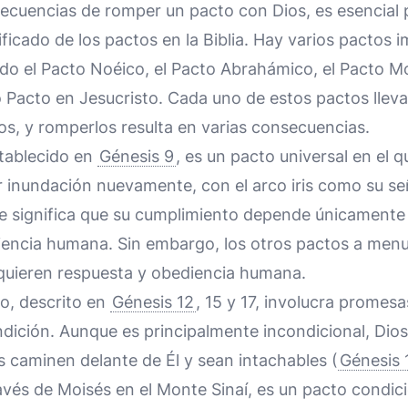
secuencias de romper un pacto con Dios, es esencial 
ificado de los pactos en la Biblia. Hay varios pactos 
ndo el Pacto Noéico, el Pacto Abrahámico, el Pacto M
o Pacto en Jesucristo. Cada uno de estos pactos llev
cos, y romperlos resulta en varias consecuencias.
stablecido en
Génesis 9
, es un pacto universal en el 
por inundación nuevamente, con el arco iris como su se
ue significa que su cumplimiento depende únicamente 
diencia humana. Sin embargo, los otros pactos a men
quieren respuesta y obediencia humana.
o, descrito en
Génesis 12
, 15 y 17, involucra promesas
dición. Aunque es principalmente incondicional, Di
 caminen delante de Él y sean intachables (
Génesis 
vés de Moisés en el Monte Sinaí, es un pacto condicio