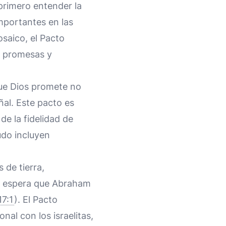
primero entender la
importantes en las
osaico, el Pacto
a promesas y
que Dios promete no
ñal. Este pacto es
de la fidelidad de
udo incluyen
 de tierra,
os espera que Abraham
17:1
). El Pacto
nal con los israelitas,