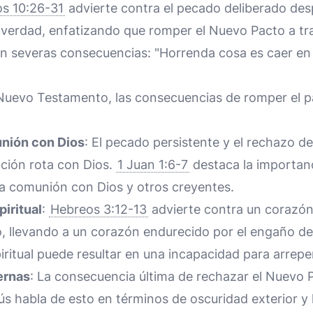
s 10:26-31
advierte contra el pecado deliberado desp
 verdad, enfatizando que romper el Nuevo Pacto a tra
 en severas consecuencias: "Horrenda cosa es caer en
 Nuevo Testamento, las consecuencias de romper el p
unión con Dios
: El pecado persistente y el rechazo del
ación rota con Dios.
1 Juan 1:6-7
destaca la importanc
la comunión con Dios y otros creyentes.
iritual
:
Hebreos 3:12-13
advierte contra un corazón
o, llevando a un corazón endurecido por el engaño de
ritual puede resultar en una incapacidad para arrepen
ernas
: La consecuencia última de rechazar el Nuevo 
ús habla de esto en términos de oscuridad exterior y l