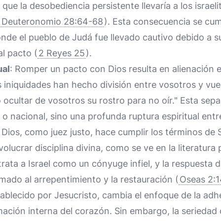
e que la desobediencia persistente llevaría a los israel
(
Deuteronomio 28:64-68
). Esta consecuencia se cum
onde el pueblo de Judá fue llevado cautivo debido a su
al pacto (
2 Reyes 25
).
ual
: Romper un pacto con Dios resulta en alienación e
s iniquidades han hecho división entre vosotros y vue
cultar de vosotros su rostro para no oír." Esta sepa
 o nacional, sino una profunda ruptura espiritual entr
: Dios, como juez justo, hace cumplir los términos de 
olucrar disciplina divina, como se ve en la literatura 
trata a Israel como un cónyuge infiel, y la respuesta d
mado al arrepentimiento y la restauración (
Oseas 2:
ablecido por Jesucristo, cambia el enfoque de la adh
ación interna del corazón. Sin embargo, la seriedad d