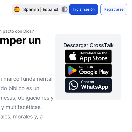
Spanish | Español
Iniciar sesión
Registrarse
n pacto con Dios?
omper un
Descargar CrossTalk
 un marco fundamental
Chat on
WhatsApp
do bíblico es un
esas, obligaciones y
y multifacéticas,
les, morales y, a