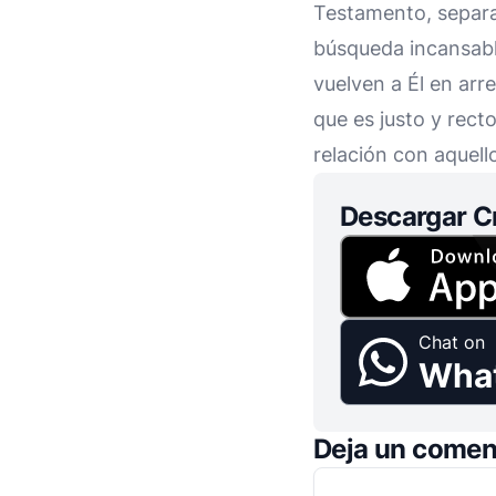
Testamento, separac
búsqueda incansable
vuelven a Él en arr
que es justo y rect
relación con aquell
Descargar C
Chat on
Wha
Deja un comen