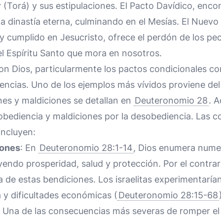
y (Torá) y sus estipulaciones. El Pacto Davídico, enc
 dinastía eterna, culminando en el Mesías. El Nuevo
y cumplido en Jesucristo, ofrece el perdón de los p
l Espíritu Santo que mora en nosotros.
n Dios, particularmente los pactos condicionales c
encias. Uno de los ejemplos más vívidos proviene de
nes y maldiciones se detallan en
Deuteronomio 28
. 
 obediencia y maldiciones por la desobediencia. Las 
incluyen:
iones
: En
Deuteronomio 28:1-14
, Dios enumera nume
uyendo prosperidad, salud y protección. Por el contrar
da de estas bendiciones. Los israelitas experimentaría
 y dificultades económicas (
Deuteronomio 28:15-68
: Una de las consecuencias más severas de romper el