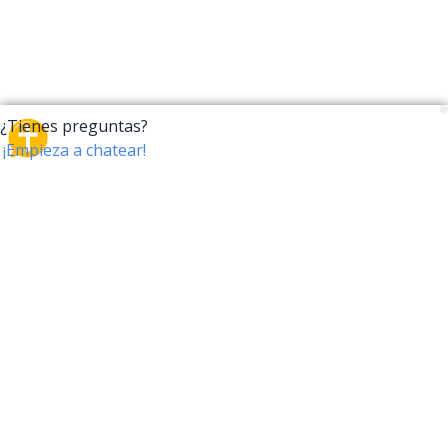
CrossTalk
CrossTalk ofrece una nueva forma de interactuar con
la Biblia, conectando a usuarios de más de 190 países
con un vasto archivo de preguntas bíblicas. Únete a