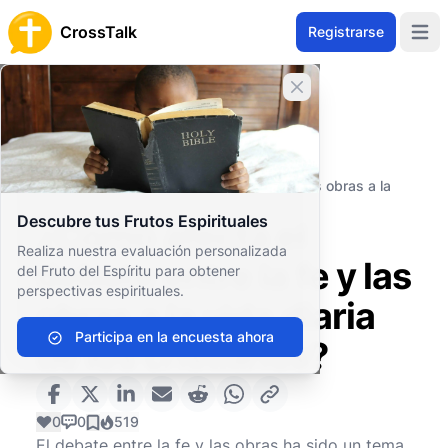
CrossTalk
Registrarse
Open 
Cerrar banner
Inicio
Archivo de Preguntas
Conceptos Teológicos
Soteriología
¿Cómo afecta el debate entre la fe y las obras a la
vida diaria de los cristianos?
Descubre tus Frutos Espirituales
¿Cómo afecta el
Realiza nuestra evaluación personalizada
debate entre la fe y las
del Fruto del Espíritu para obtener
perspectivas espirituales.
obras a la vida diaria
Participa en la encuesta ahora
de los cristianos?
0
0
519
El debate entre la fe y las obras ha sido un tema