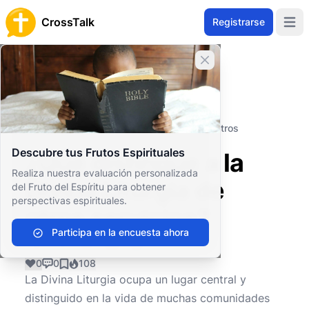
CrossTalk
Registrarse
Open 
Cerrar banner
Inicio
Archivo de Preguntas
Conceptos Teológicos
Prácticas Sagradas
¿Qué distingue a la Divina Liturgia de otros
servicios?
Descubre tus Frutos Espirituales
¿Qué distingue a la
Realiza nuestra evaluación personalizada
Divina Liturgia de
del Fruto del Espíritu para obtener
perspectivas espirituales.
otros servicios?
Participa en la encuesta ahora
0
0
108
La Divina Liturgia ocupa un lugar central y
distinguido en la vida de muchas comunidades