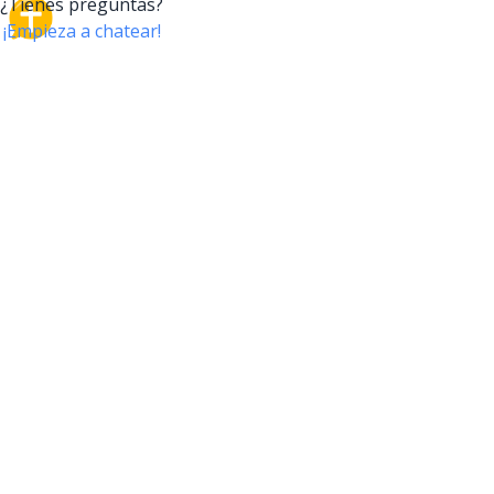
CrossTalk
CrossTalk ofrece una nueva forma de interactuar con
la Biblia, conectando a usuarios de más de 190 países
con un vasto archivo de preguntas bíblicas. Únete a
nuestra comunidad global y explora tu fe a través de
la tecnología.