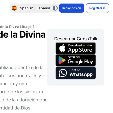
Spanish | Español
Iniciar sesión
Registrarse
e la Divina Liturgia?
e la Divina
Descargar CrossTalk
ilizado dentro de la
Chat on
WhatsApp
tólicos orientales y
oración y una
argo de los siglos, no
eco de la adoración que
antidad de Dios