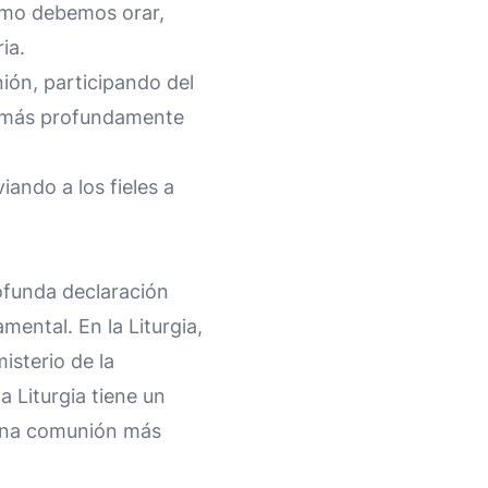
ómo debemos orar,
ia.
nión, participando del
ne más profundamente
iando a los fieles a
rofunda declaración
amental. En la Liturgia,
misterio de la
 Liturgia tiene un
a una comunión más