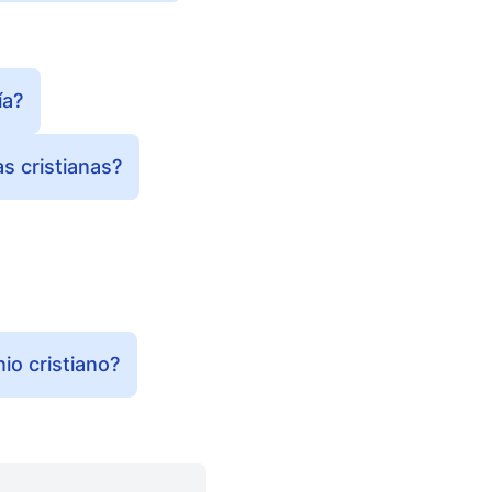
ía?
s cristianas?
io cristiano?