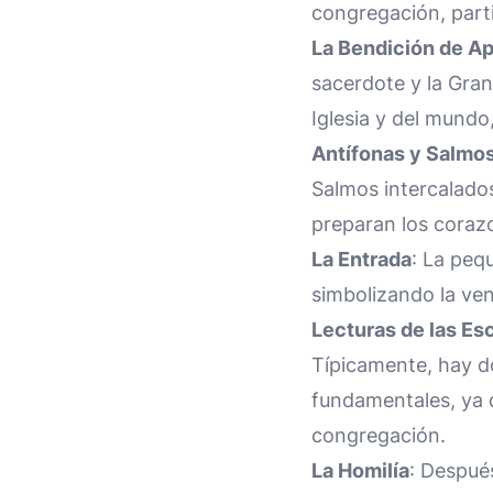
congregación, part
La Bendición de Ap
sacerdote y la Gran
Iglesia y del mundo
Antífonas y Salmo
Salmos intercalados
preparan los corazon
La Entrada
: La peq
simbolizando la ve
Lecturas de las Esc
Típicamente, hay do
fundamentales, ya qu
congregación.
La Homilía
: Después