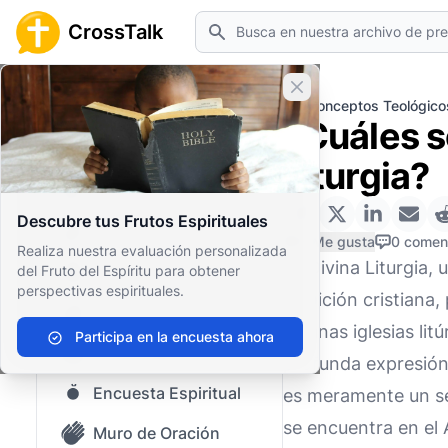
Buscar
CrossTalk
Cerrar banner
Inicio
Archivo de Preguntas
Conceptos Teológico
¿Cuáles s
Inicio
Liturgia?
Archivo de Preguntas
Descubre tus Frutos Espirituales
Nuestro blog
0 Me gusta
0 comen
Realiza nuestra evaluación personalizada
La Divina Liturgia,
del Fruto del Espíritu para obtener
Contenido guardado
perspectivas espirituales.
tradición cristiana,
Preguntas Populares
algunas iglesias li
Participa en la encuesta ahora
Biblia Sagrada
profunda expresión 
Encuesta Espiritual
es meramente un ser
se encuentra en el 
Muro de Oración