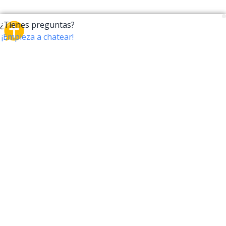
CrossTalk
CrossTalk ofrece una nueva forma de interactuar con
la Biblia, conectando a usuarios de más de 190 países
con un vasto archivo de preguntas bíblicas. Únete a
nuestra comunidad global y explora tu fe a través de
la tecnología.