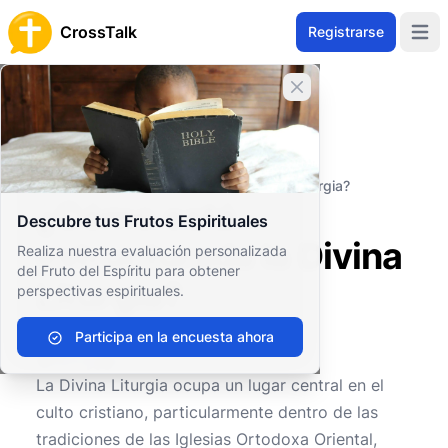
CrossTalk
Registrarse
Open 
Cerrar banner
Inicio
Archivo de Preguntas
Conceptos Teológicos
Prácticas Sagradas
¿Cómo está estructurada la Divina Liturgia?
¿Cómo está
Descubre tus Frutos Espirituales
estructurada la Divina
Realiza nuestra evaluación personalizada
del Fruto del Espíritu para obtener
Liturgia?
perspectivas espirituales.
Participa en la encuesta ahora
0
0
108
La Divina Liturgia ocupa un lugar central en el
culto cristiano, particularmente dentro de las
tradiciones de las Iglesias Ortodoxa Oriental,