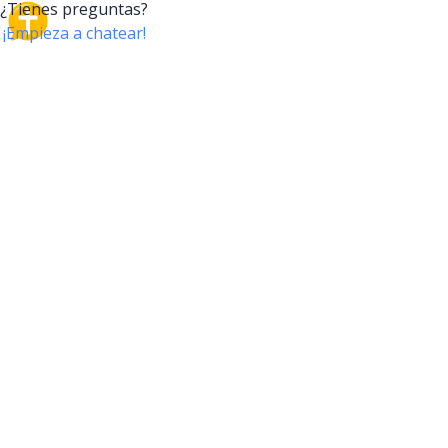
CrossTalk
CrossTalk ofrece una nueva forma de interactuar con
la Biblia, conectando a usuarios de más de 190 países
con un vasto archivo de preguntas bíblicas. Únete a
nuestra comunidad global y explora tu fe a través de
la tecnología.