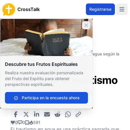
CrossTalk
Registrarse
Open 
Cerrar banner
Inicio
Archivo de Preguntas
Conceptos Teológicos
Prácticas Sagradas
¿Cómo debe realizarse el bautismo en agua según la
Biblia?
Descubre tus Frutos Espirituales
¿Cómo debe
Realiza nuestra evaluación personalizada
realizarse el bautismo
del Fruto del Espíritu para obtener
perspectivas espirituales.
en agua según la
Participa en la encuesta ahora
Biblia?
0
0
591
El bautismo en agua es una práctica sagrada que